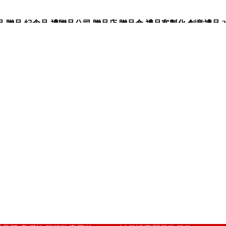
品,紀念品,禮贈品公司,贈品店,贈品盒,禮品客製化,創意禮品,3