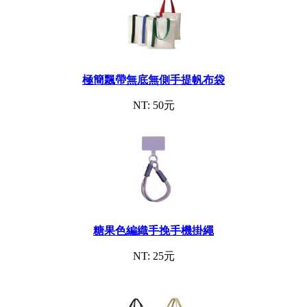
極簡飄帶無底無側手提帆布袋
NT: 50元
糖果色編織手挽手機掛繩
NT: 25元