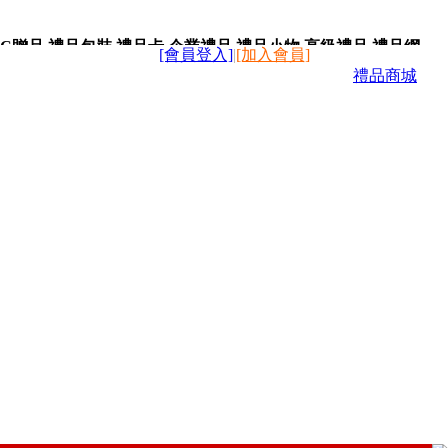
C贈品,禮品包裝,禮品卡,企業禮品,禮品小物,高級禮品,禮品網
[會員登入]
|
[加入會員]
禮品商城