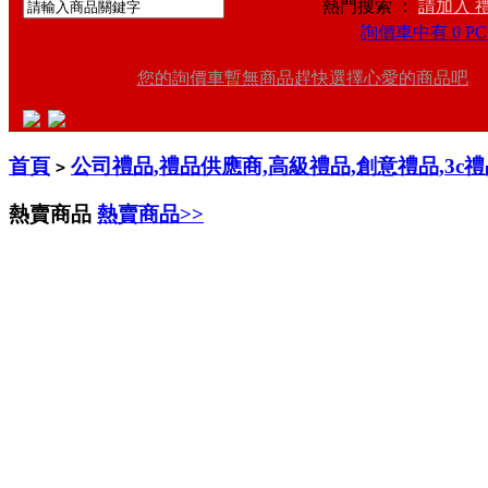
熱門搜索 ：
請加入 
詢價車中有 0 PC
您的詢價車暫無商品趕快選擇心愛的商品吧
首頁
公司禮品,禮品供應商,高級禮品,創意禮品,3c
>
熱賣商品
熱賣商品>>