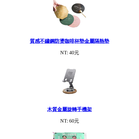
質感不鏽鋼防燙咖啡杯墊金屬隔熱墊
NT: 40元
木質金屬旋轉手機架
NT: 60元