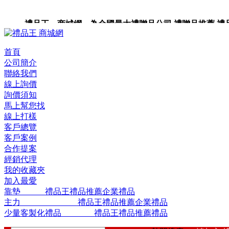
禮品王 商城網 為全國最大禮贈品公司,禮贈品推薦,禮品,贈
站。
首頁
公司簡介
聯絡我們
線上詢價
詢價須知
馬上幫您找
線上打樣
客戶總覽
客戶案例
合作提案
經銷代理
我的收藏夾
加入最愛
靠墊 禮品王禮品推薦企業禮品
主力 禮品王禮品推薦企業禮品
少量客製化禮品 禮品王禮品推薦禮品