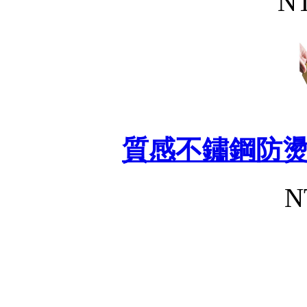
NT
質感不鏽鋼防
N