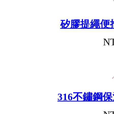
矽膠提繩便
NT
316不鏽鋼