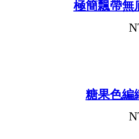
極簡飄帶無
N
糖果色編
N