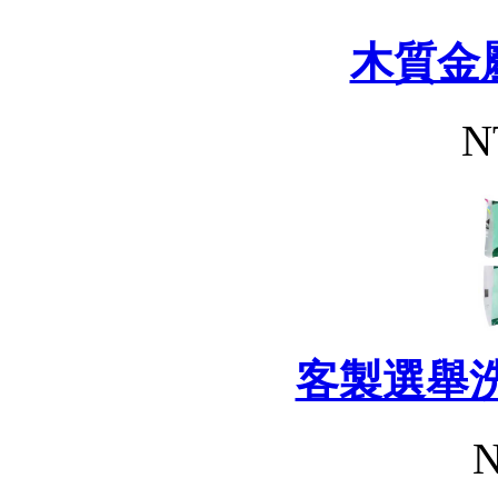
木質金
N
客製選舉
N