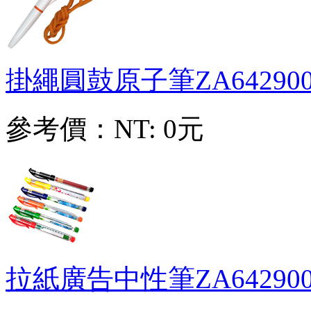
掛繩圓鼓原子筆
ZA64290
參考價：
NT: 0元
拉紙廣告中性筆
ZA64290