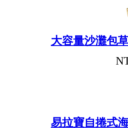
大容量沙灘包
NT
易拉寶自捲式