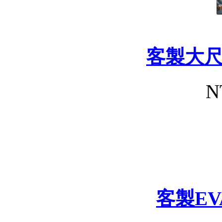
客製大
N
客製E