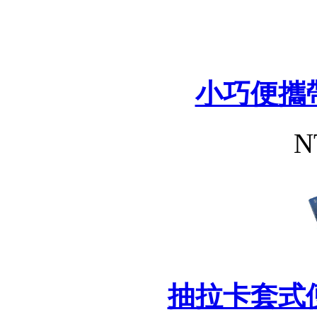
小巧便攜
N
抽拉卡套式