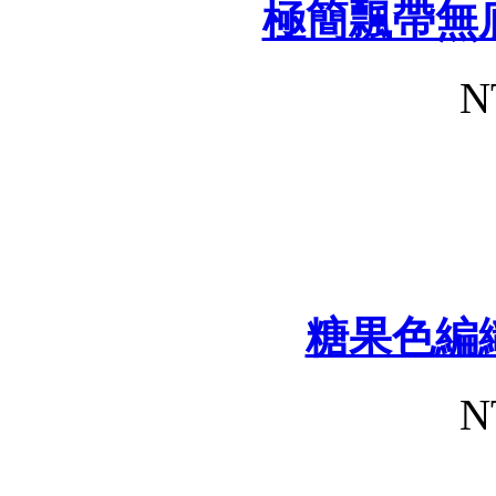
極簡飄帶無
N
糖果色編
N