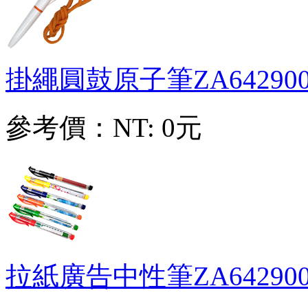
掛繩圓鼓原子筆
ZA64290
參考價：
NT: 0元
拉紙廣告中性筆
ZA64290