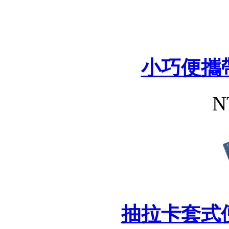
小巧便攜
N
抽拉卡套式