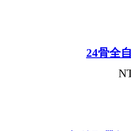
24骨全
NT