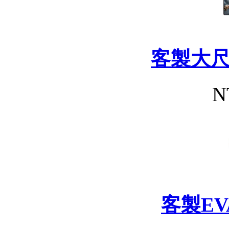
客製大
N
客製E