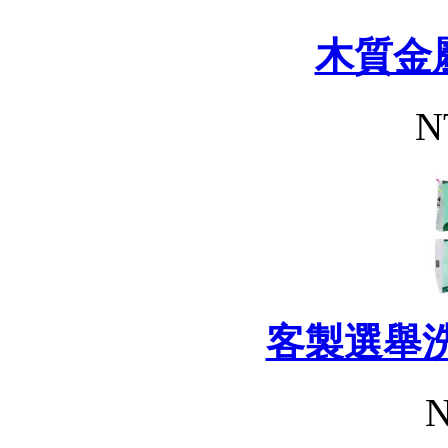
木質金
N
客製選舉
N