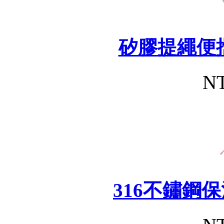
矽膠提繩便
NT
316不鏽鋼