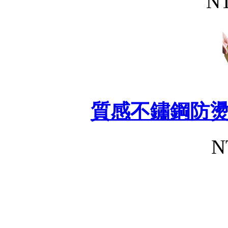
NT
質感不鏽鋼防
N