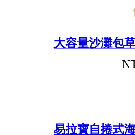
大容量沙灘包
NT
易拉寶自捲式