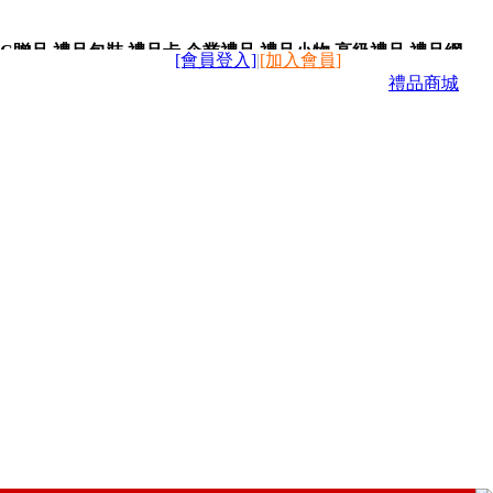
C贈品,禮品包裝,禮品卡,企業禮品,禮品小物,高級禮品,禮品網
[會員登入]
|
[加入會員]
禮品商城