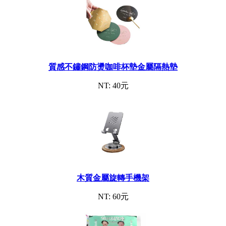
質感不鏽鋼防燙咖啡杯墊金屬隔熱墊
NT: 40元
木質金屬旋轉手機架
NT: 60元