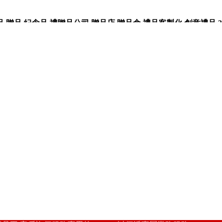
品,紀念品,禮贈品公司,贈品店,贈品盒,禮品客製化,創意禮品,3