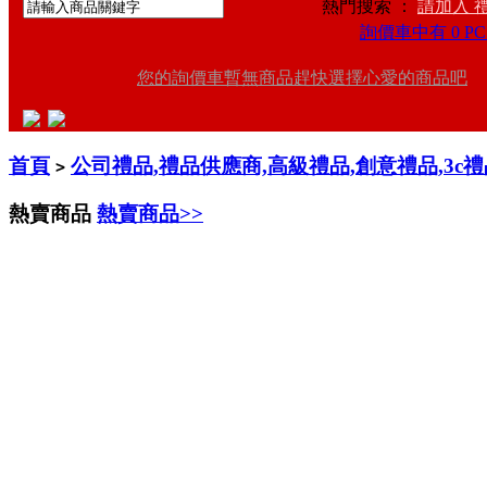
熱門搜索 ：
請加入 
詢價車中有 0 PC
您的詢價車暫無商品趕快選擇心愛的商品吧
首頁
公司禮品,禮品供應商,高級禮品,創意禮品,3c
>
熱賣商品
熱賣商品>>