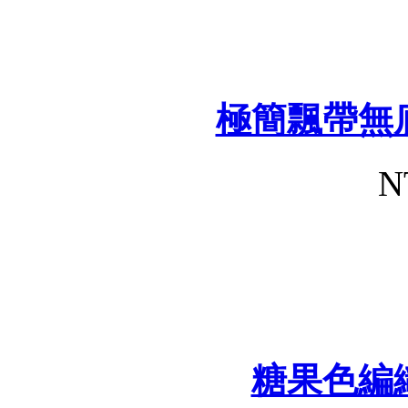
極簡飄帶無
N
糖果色編