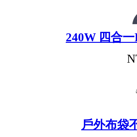
240W 四合
N
戶外布袋