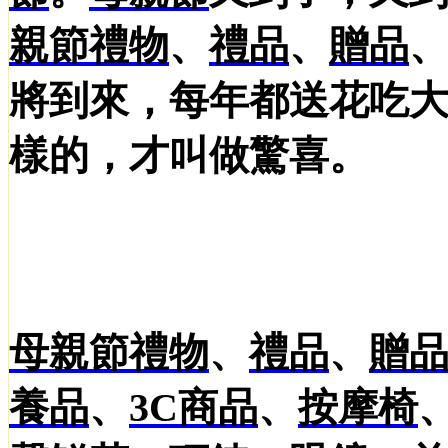
親節
禮物
、
禮品
、
贈品
將到來，每年都送花吃
樣的，才叫做驚喜。
母親節
禮物
、
禮品
、
贈
養品
、
3C商品
、
按摩椅