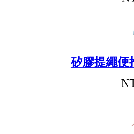
矽膠提繩便
NT