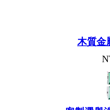
木質金
N