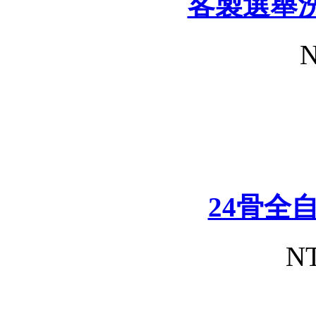
客製選舉
N
24骨全
NT