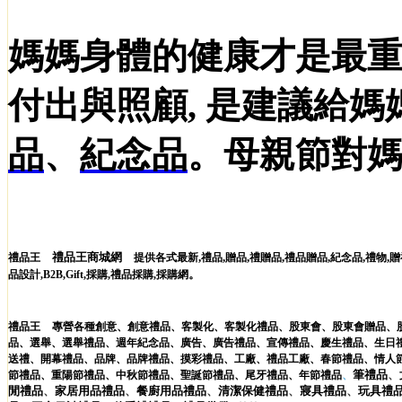
媽媽身體的健康才是最重
付出與照顧, 是建議給媽
品
、
紀念品
。母親節對媽
禮品王商城網
,
,
,
,
,
,
,
禮品王
提供各式最新
禮品
贈品
禮贈品
禮品贈品
紀念品
禮物
贈
。
品設計
,
B2B
,
Gift
,
採購
,
禮品採購
,
採購網
禮品王
專營各種
創意
、
創意禮品
、
客製化
、
客製化禮品
、
股東會
、
股東會贈品
、
品
、
選舉
、
選舉禮品
、
週年紀念品
、
廣告
、
廣告禮品
、
宣傳禮品
、
慶生禮品
、
生日
送禮
、
開幕禮品
、
品牌
、
品牌禮品
、
摸彩禮品
、
工廠
、
禮品工廠
、
春節禮品
、
情人
筆
禮品
、
節禮品
、
重陽節禮品
、
中秋節禮品
、
聖誕節禮品
、
尾牙禮品
、
年節禮品
、
閒
禮品
、
家居用品
禮品
、
餐廚用品
禮品
、
清潔保健
禮品
、
寢具
禮品
、
玩具
禮