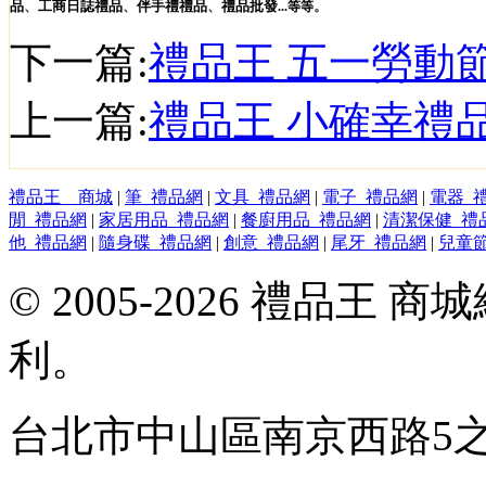
品
、
工商日誌
禮品
、
伴手禮
禮品
、
禮品
批發
。
...
等等
下一篇:
禮品王 五一勞動
上一篇:
禮品王 小確幸禮
禮品王 商城
|
筆_禮品網
|
文具_禮品網
|
電子_禮品網
|
電器_
閒_禮品網
|
家居用品_禮品網
|
餐廚用品_禮品網
|
清潔保健_禮
他_禮品網
|
隨身碟_禮品網
|
創意_禮品網
|
尾牙_禮品網
|
兒童
© 2005-2026 禮品王
利。
台北市中山區南京西路5之