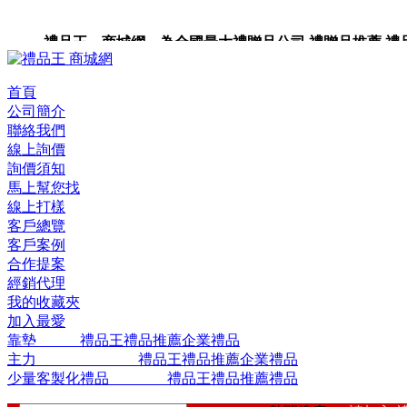
禮品王 商城網 為全國最大禮贈品公司,禮贈品推薦,禮品,
品包裝,禮品卡,企業禮品,禮品小物,高級禮品,禮品網站。
首頁
公司簡介
聯絡我們
線上詢價
詢價須知
馬上幫您找
線上打樣
客戶總覽
客戶案例
合作提案
經銷代理
我的收藏夾
加入最愛
靠墊 禮品王禮品推薦企業禮品
主力 禮品王禮品推薦企業禮品
少量客製化禮品 禮品王禮品推薦禮品