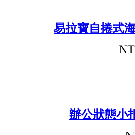
易拉寶自捲式
NT
辦公狀態小