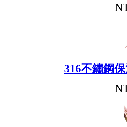
NT
316不鏽鋼
NT