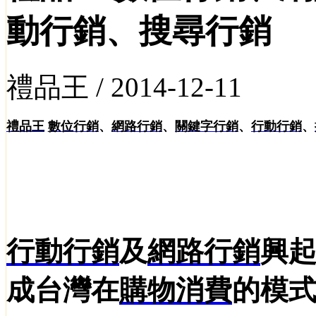
動行銷、搜尋行銷
禮品王 /
2014-12-11
禮品王
數位行銷
、
網路行銷
、
關鍵字行銷
、
行動行銷
、
行動行銷
及
網路行銷
興
成台灣在
購物
消費
的模