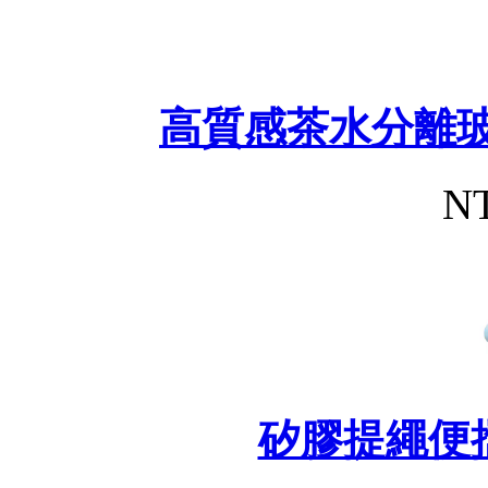
高質感茶水分離玻
NT
矽膠提繩便