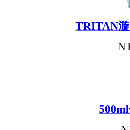
TRITA
NT
500
N