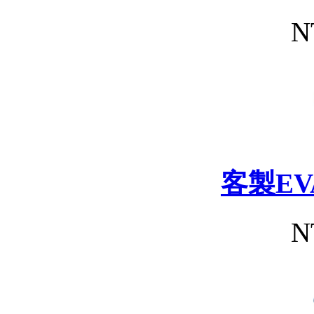
N
客製E
N