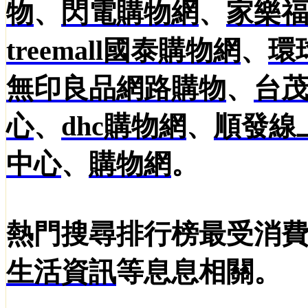
物
、
閃電購物網
、
家樂
treemall國泰購物網
、
環
無印良品網路購物
、
台
心
、
dhc購物網
、
順發線
中心
、
購物網
。
熱門搜尋排行榜最受消
生活資訊
等息息相關。