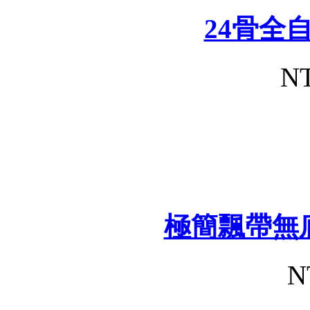
24骨全
NT
極簡飄帶無
N