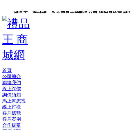
禮品王 商城網 為全國最大禮贈品公司,禮贈品推薦,禮品,
品包裝,禮品卡,企業禮品,禮品小物,高級禮品,禮品網站。
首頁
公司簡介
聯絡我們
線上詢價
詢價須知
馬上幫您找
線上打樣
客戶總覽
客戶案例
合作提案