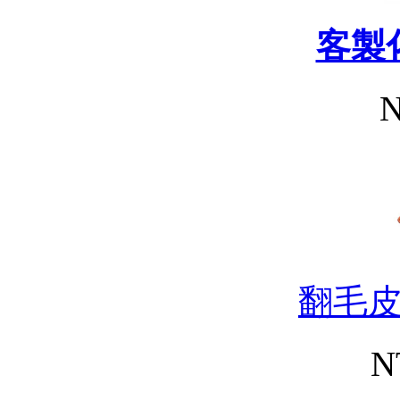
客製
N
翻毛
N