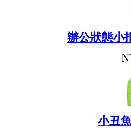
辦公狀態小
N
小丑