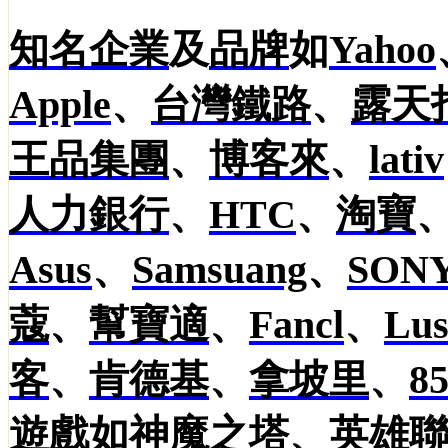
知名企業
及
品牌
如
Yahoo
Apple
、
台灣鐵路
、
露天
王品集團
、
博客來
、
lativ
人力銀行
、
HTC
、
淘寶
Asus
、
Samsuang
、
SON
蔻
、
幫寶適
、
Fancl
、
Lu
客
、
肯德基
、
拿坡里
、
8
遊戲如
神魔之塔
、
英雄