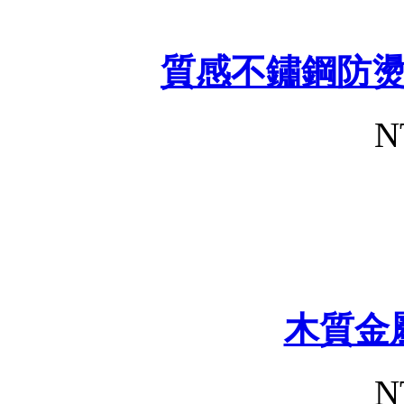
質感不鏽鋼防
N
木質金
N