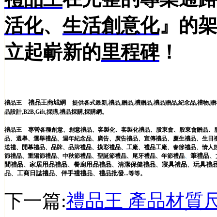
活化
、
生活創意化
』的
立起嶄新的
里程碑
！
禮品王商城網
,
,
,
,
,
,
,
禮品王
提供各式最新
禮品
贈品
禮贈品
禮品贈品
紀念品
禮物
贈
。
品設計
,
B2B
,
Gift
,
採購
,
禮品採購
,
採購網
禮品王
專營各種
創意
、
創意禮品
、
客製化
、
客製化禮品
、
股東會
、
股東會贈品
、
品
、
選舉
、
選舉禮品
、
週年紀念品
、
廣告
、
廣告禮品
、
宣傳禮品
、
慶生禮品
、
生日
送禮
、
開幕禮品
、
品牌
、
品牌禮品
、
摸彩禮品
、
工廠
、
禮品工廠
、
春節禮品
、
情人
筆
禮品
、
節禮品
、
重陽節禮品
、
中秋節禮品
、
聖誕節禮品
、
尾牙禮品
、
年節禮品
、
閒
禮品
、
家居用品
禮品
、
餐廚用品
禮品
、
清潔保健
禮品
、
寢具
禮品
、
玩具
禮
品
、
工商日誌
禮品
、
伴手禮
禮品
、
禮品
批發
。
...
等等
下一篇:
禮品王 產品材質