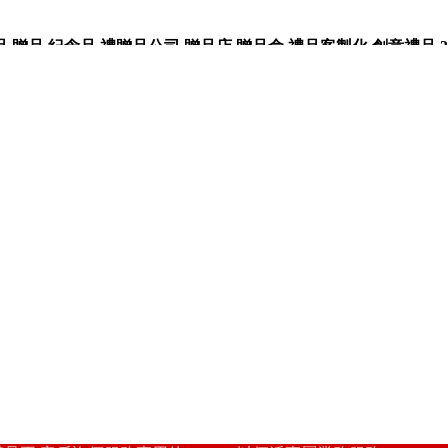
品,紀念品,禮贈品公司,贈品店,贈品盒,禮品客製化,創意禮品,3