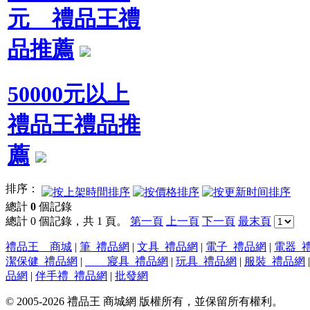
元 禮品王禮
品推薦
50000元以上
禮品王禮品推
薦
排序：
總計
0
個記錄
總計 0 個記錄，共 1 頁。
第一頁
上一頁
下一頁
最末頁
禮品王 商城
|
筆_禮品網
|
文具_禮品網
|
電子_禮品網
|
電器_
潔保健_禮品網
|
寢具_禮品網
|
玩具_禮品網
|
服裝_禮品網
品網
|
伴手禮_禮品網
|
批發網
© 2005-2026 禮品王 商城網 版權所有，並保留所有權利。