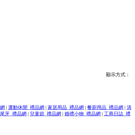
顯示方式：
品網
|
運動休閒_禮品網
|
家居用品_禮品網
|
餐廚用品_禮品網
|
清
尾牙_禮品網
|
兒童節_禮品網
|
婚禮小物_禮品網
|
工商日誌_禮