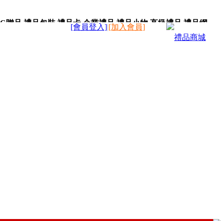
C贈品,禮品包裝,禮品卡,企業禮品,禮品小物,高級禮品,禮品網
[會員登入]
|
[加入會員]
禮品商城