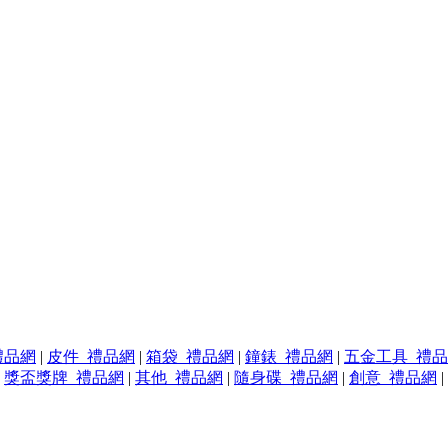
禮品網
|
皮件_禮品網
|
箱袋_禮品網
|
鐘錶_禮品網
|
五金工具_禮
|
獎盃獎牌_禮品網
|
其他_禮品網
|
隨身碟_禮品網
|
創意_禮品網
|