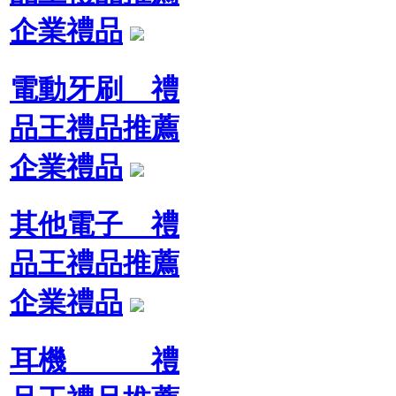
企業禮品
電動牙刷 禮
品王禮品推薦
企業禮品
其他電子 禮
品王禮品推薦
企業禮品
耳機 禮