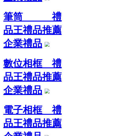
筆筒 禮
品王禮品推薦
企業禮品
數位相框 禮
品王禮品推薦
企業禮品
電子相框 禮
品王禮品推薦