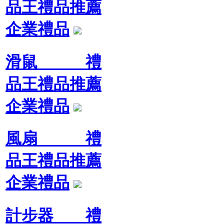
品王禮品推薦
企業禮品
滑鼠 禮
品王禮品推薦
企業禮品
風扇 禮
品王禮品推薦
企業禮品
計步器 禮