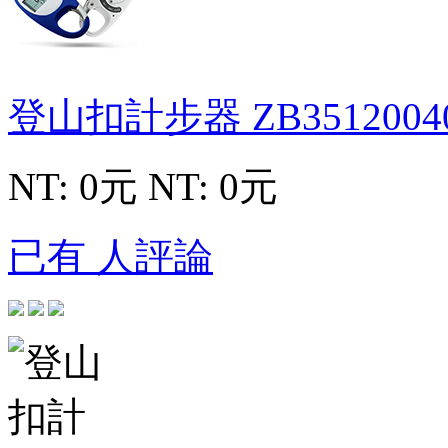
登山扣計步器
ZB3512004
NT: 0元
NT: 0元
已有 人評論