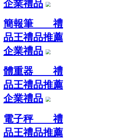
企業禮品
簡報筆 禮
品王禮品推薦
企業禮品
體重器 禮
品王禮品推薦
企業禮品
電子秤 禮
品王禮品推薦