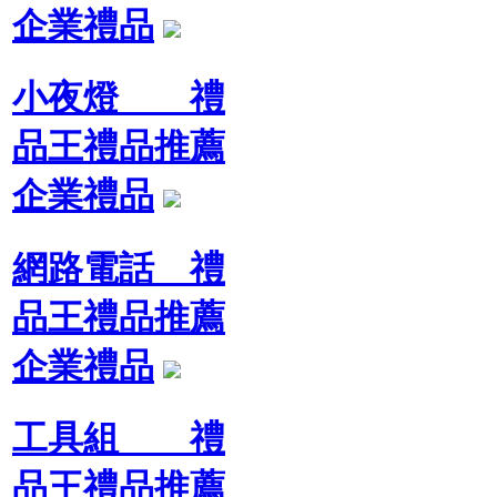
企業禮品
小夜燈 禮
品王禮品推薦
企業禮品
網路電話 禮
品王禮品推薦
企業禮品
工具組 禮
品王禮品推薦