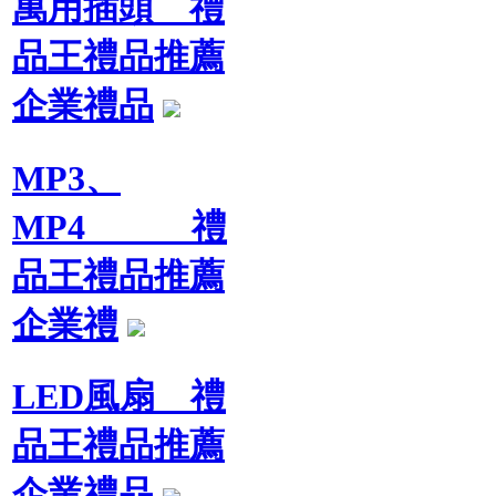
萬用插頭 禮
品王禮品推薦
企業禮品
MP3、
MP4 禮
品王禮品推薦
企業禮
LED風扇 禮
品王禮品推薦
企業禮品