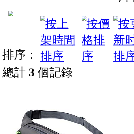
排序：
總計
3
個記錄