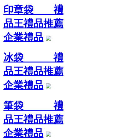
印章袋 禮
品王禮品推薦
企業禮品
冰袋 禮
品王禮品推薦
企業禮品
筆袋 禮
品王禮品推薦
企業禮品