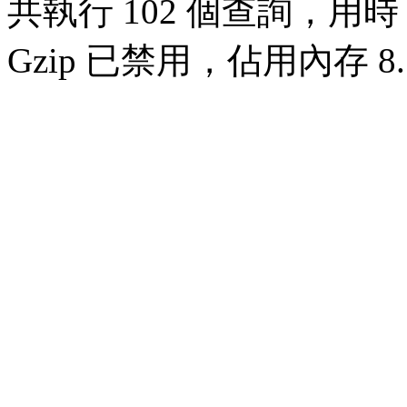
共執行 102 個查詢，用時 0
Gzip 已禁用，佔用內存 8.5