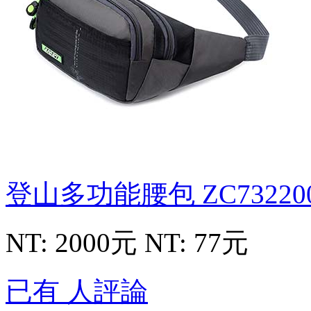
登山多功能腰包
ZC73220
NT: 2000元
NT: 77元
已有 人評論