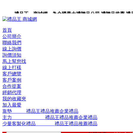
禮品王 商城網 為全國最大禮贈品公司,禮贈品推薦,禮品,
品包裝,禮品卡,企業禮品,禮品小物,高級禮品,禮品網站。
首頁
公司簡介
聯絡我們
線上詢價
詢價須知
馬上幫您找
線上打樣
客戶總覽
客戶案例
合作提案
經銷代理
我的收藏夾
加入最愛
靠墊 禮品王禮品推薦企業禮品
主力 禮品王禮品推薦企業禮品
少量客製化禮品 禮品王禮品推薦禮品