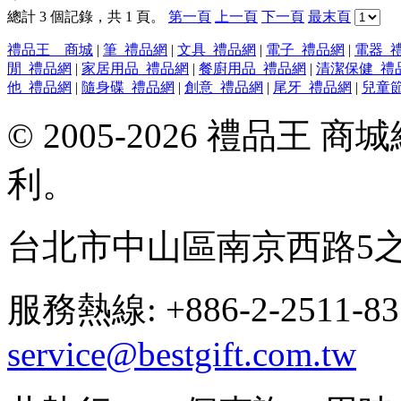
總計 3 個記錄，共 1 頁。
第一頁
上一頁
下一頁
最末頁
禮品王 商城
|
筆_禮品網
|
文具_禮品網
|
電子_禮品網
|
電器_
閒_禮品網
|
家居用品_禮品網
|
餐廚用品_禮品網
|
清潔保健_禮
他_禮品網
|
隨身碟_禮品網
|
創意_禮品網
|
尾牙_禮品網
|
兒童
© 2005-2026 禮品王
利。
台北市中山區南京西路5之
服務熱線: +886-2-2511-8
service@bestgift.com.tw