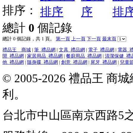
排序：
總計
0
個記錄
總計 0 個記錄，共 1 頁。
第一頁
上一頁
下一頁
最末頁
禮品王 商城
|
筆_禮品網
|
文具_禮品網
|
電子_禮品網
|
電器_
閒_禮品網
|
家居用品_禮品網
|
餐廚用品_禮品網
|
清潔保健_禮
他_禮品網
|
隨身碟_禮品網
|
創意_禮品網
|
尾牙_禮品網
|
兒童
© 2005-2026 禮品王
利。
台北市中山區南京西路5之