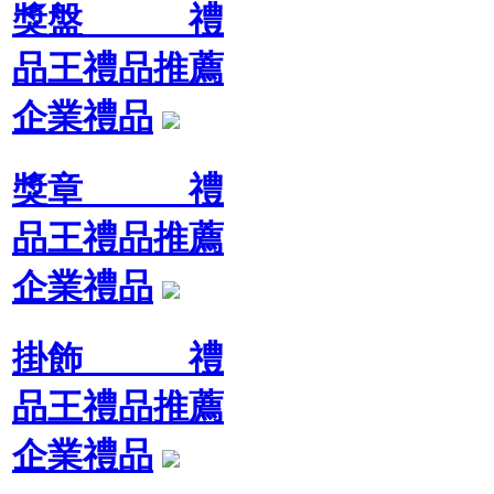
獎盤 禮
品王禮品推薦
企業禮品
獎章 禮
品王禮品推薦
企業禮品
掛飾 禮
品王禮品推薦
企業禮品