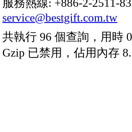
服務熱線: +886-2-2511-8
service@bestgift.com.tw
共執行 96 個查詢，用時 0.
Gzip 已禁用，佔用內存 8.5