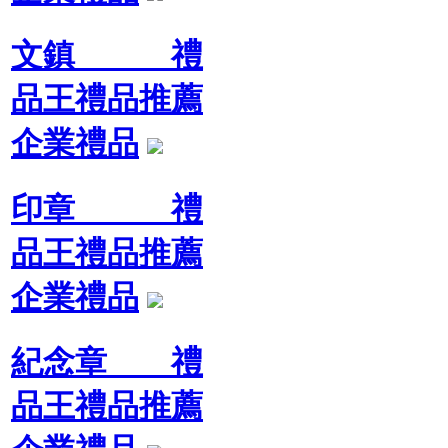
文鎮 禮
品王禮品推薦
企業禮品
印章 禮
品王禮品推薦
企業禮品
紀念章 禮
品王禮品推薦