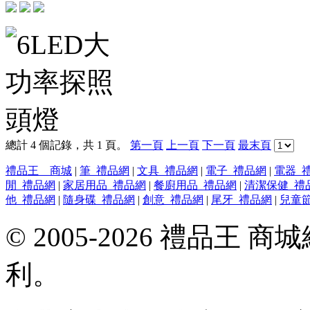
總計 4 個記錄，共 1 頁。
第一頁
上一頁
下一頁
最末頁
禮品王 商城
|
筆_禮品網
|
文具_禮品網
|
電子_禮品網
|
電器_
閒_禮品網
|
家居用品_禮品網
|
餐廚用品_禮品網
|
清潔保健_禮
他_禮品網
|
隨身碟_禮品網
|
創意_禮品網
|
尾牙_禮品網
|
兒童
© 2005-2026 禮品王
利。