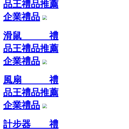
品王禮品推薦
企業禮品
滑鼠 禮
品王禮品推薦
企業禮品
風扇 禮
品王禮品推薦
企業禮品
計步器 禮