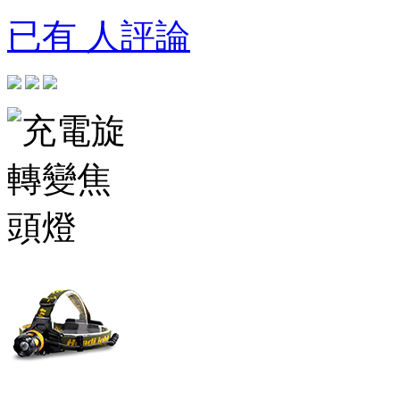
已有 人評論