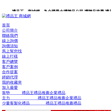
禮品王 商城網 為全國最大禮贈品公司,禮贈品推薦,禮品,
品包裝,禮品卡,企業禮品,禮品小物,高級禮品,禮品網站。
首頁
公司簡介
聯絡我們
線上詢價
詢價須知
馬上幫您找
線上打樣
客戶總覽
客戶案例
合作提案
經銷代理
我的收藏夾
加入最愛
靠墊 禮品王禮品推薦企業禮品
主力 禮品王禮品推薦企業禮品
少量客製化禮品 禮品王禮品推薦禮品