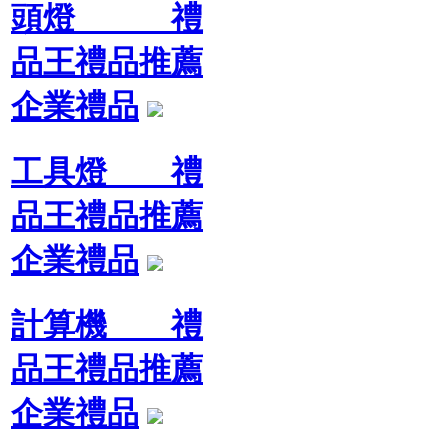
頭燈 禮
品王禮品推薦
企業禮品
工具燈 禮
品王禮品推薦
企業禮品
計算機 禮
品王禮品推薦
企業禮品