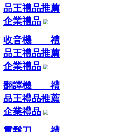
品王禮品推薦
企業禮品
收音機 禮
品王禮品推薦
企業禮品
翻譯機 禮
品王禮品推薦
企業禮品
電鬍刀 禮