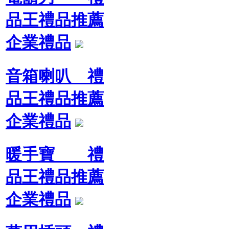
品王禮品推薦
企業禮品
音箱喇叭 禮
品王禮品推薦
企業禮品
暖手寶 禮
品王禮品推薦
企業禮品