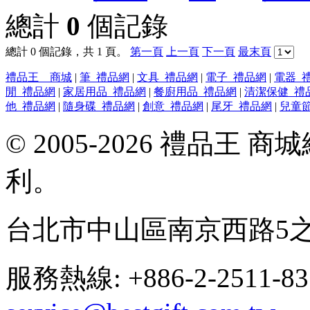
總計
0
個記錄
總計 0 個記錄，共 1 頁。
第一頁
上一頁
下一頁
最末頁
禮品王 商城
|
筆_禮品網
|
文具_禮品網
|
電子_禮品網
|
電器_
閒_禮品網
|
家居用品_禮品網
|
餐廚用品_禮品網
|
清潔保健_禮
他_禮品網
|
隨身碟_禮品網
|
創意_禮品網
|
尾牙_禮品網
|
兒童
© 2005-2026 禮品王
利。
台北市中山區南京西路5之
服務熱線: +886-2-2511-8