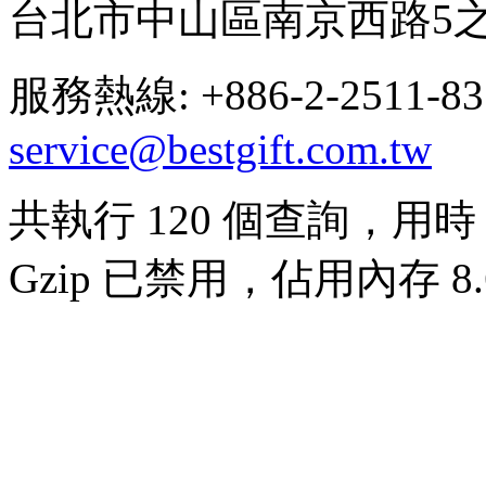
台北市中山區南京西路5之
服務熱線: +886-2-2511-8
service@bestgift.com.tw
共執行 120 個查詢，用時 0
Gzip 已禁用，佔用內存 8.6