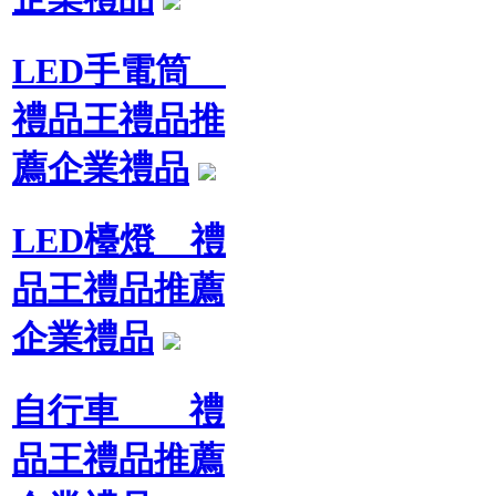
LED手電筒
禮品王禮品推
薦企業禮品
LED檯燈 禮
品王禮品推薦
企業禮品
自行車 禮
品王禮品推薦