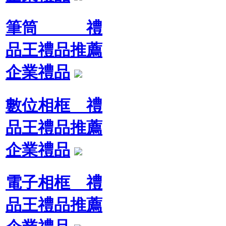
筆筒 禮
品王禮品推薦
企業禮品
數位相框 禮
品王禮品推薦
企業禮品
電子相框 禮
品王禮品推薦