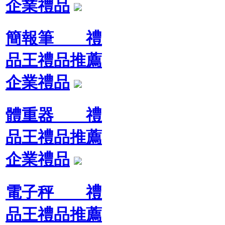
企業禮品
簡報筆 禮
品王禮品推薦
企業禮品
體重器 禮
品王禮品推薦
企業禮品
電子秤 禮
品王禮品推薦