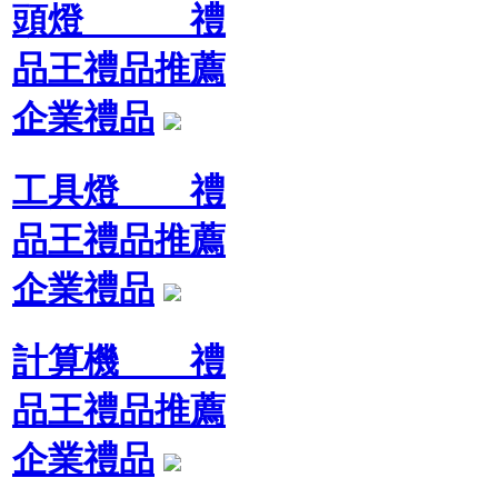
頭燈 禮
品王禮品推薦
企業禮品
工具燈 禮
品王禮品推薦
企業禮品
計算機 禮
品王禮品推薦
企業禮品