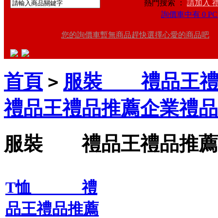
熱門搜索 ：
請加入 
詢價車中有 0 PC
您的詢價車暫無商品趕快選擇心愛的商品吧
首頁
服裝 禮品王禮
>
禮品王禮品推薦企業禮品
服裝 禮品王禮品推薦
T恤 禮
品王禮品推薦