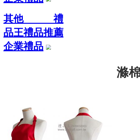
其他 禮
品王禮品推薦
企業禮品
滌