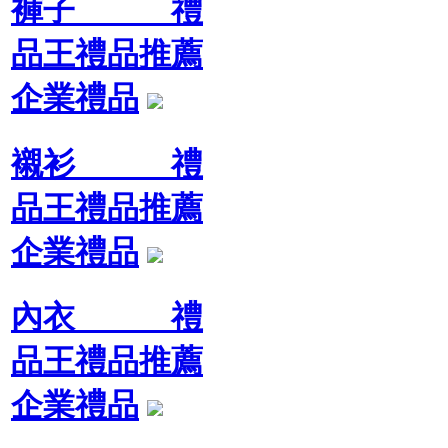
褲子 禮
品王禮品推薦
企業禮品
襯衫 禮
品王禮品推薦
企業禮品
內衣 禮
品王禮品推薦
企業禮品