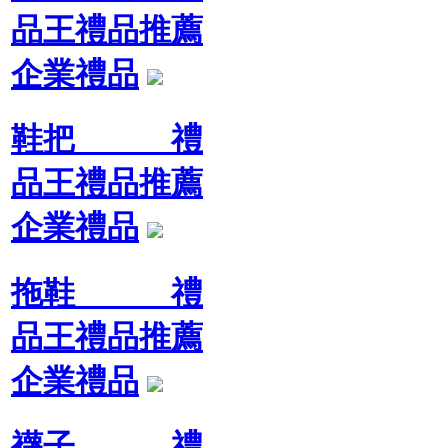
品王禮品推薦
企業禮品
鞋把 禮
品王禮品推薦
企業禮品
拖鞋 禮
品王禮品推薦
企業禮品
襪子 禮