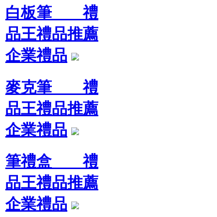
白板筆 禮
品王禮品推薦
企業禮品
麥克筆 禮
品王禮品推薦
企業禮品
筆禮盒 禮
品王禮品推薦
企業禮品