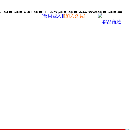
C贈品,禮品包裝,禮品卡,企業禮品,禮品小物,高級禮品,禮品網
[會員登入]
|
[加入會員]
禮品商城