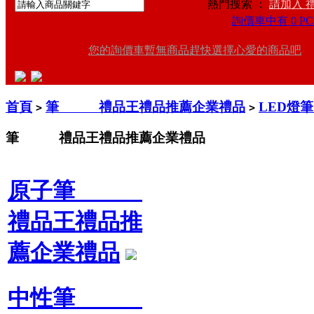
熱門搜索 ：
請加入 
詢價車中有 0 PC
您的詢價車暫無商品趕快選擇心愛的商品吧
首頁
筆 禮品王禮品推薦企業禮品
LED燈
>
>
筆 禮品王禮品推薦企業禮品
原子筆
禮品王禮品推
薦企業禮品
中性筆