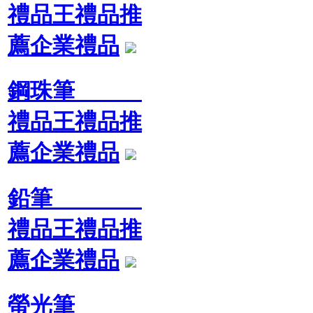
禮品王禮品推
薦企業禮品
鋼珠筆
禮品王禮品推
薦企業禮品
鉛筆
禮品王禮品推
薦企業禮品
螢光筆