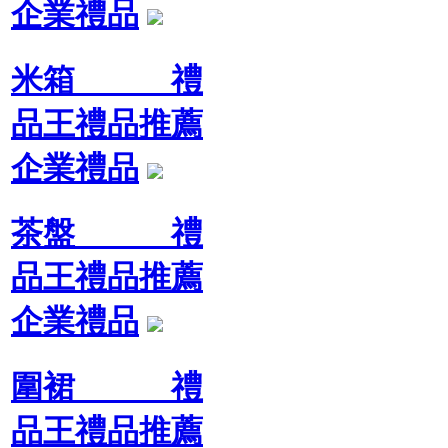
企業禮品
米箱 禮
品王禮品推薦
企業禮品
茶盤 禮
品王禮品推薦
企業禮品
圍裙 禮
品王禮品推薦