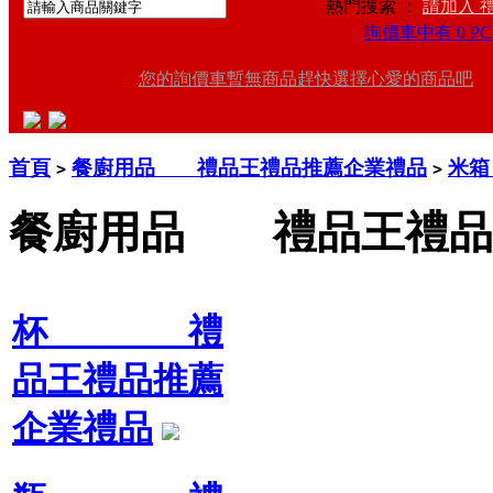
熱門搜索 ：
請加入 
詢價車中有 0 PC
您的詢價車暫無商品趕快選擇心愛的商品吧
首頁
餐廚用品 禮品王禮品推薦企業禮品
米
>
>
餐廚用品 禮品王禮品
杯 禮
品王禮品推薦
企業禮品