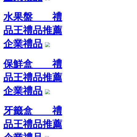
水果盤 禮
品王禮品推薦
企業禮品
保鮮盒 禮
品王禮品推薦
企業禮品
牙籤盒 禮
品王禮品推薦