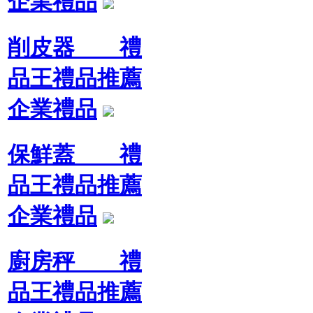
企業禮品
削皮器 禮
品王禮品推薦
企業禮品
保鮮蓋 禮
品王禮品推薦
企業禮品
廚房秤 禮
品王禮品推薦