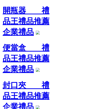
開瓶器 禮
品王禮品推薦
企業禮品
便當盒 禮
品王禮品推薦
企業禮品
封口夾 禮
品王禮品推薦
企業禮品