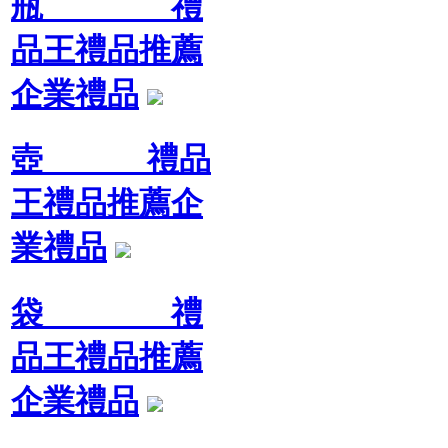
瓶 禮
品王禮品推薦
企業禮品
壺 禮品
王禮品推薦企
業禮品
袋 禮
品王禮品推薦
企業禮品