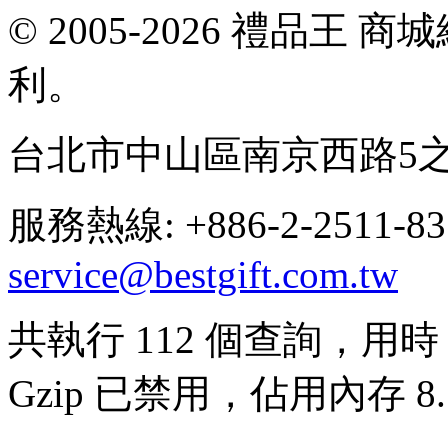
© 2005-2026 禮品王
利。
台北市中山區南京西路5之
服務熱線: +886-2-2511-8
service@bestgift.com.tw
共執行 112 個查詢，用時 0
Gzip 已禁用，佔用內存 8.5