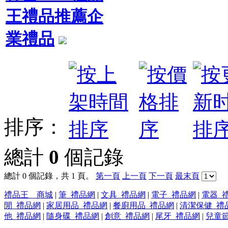
王禮品推薦企
業禮品
排序：
總計
0
個記錄
總計 0 個記錄，共 1 頁。
第一頁
上一頁
下一頁
最末頁
禮品王 商城
|
筆_禮品網
|
文具_禮品網
|
電子_禮品網
|
電器_
閒_禮品網
|
家居用品_禮品網
|
餐廚用品_禮品網
|
清潔保健_禮
他_禮品網
|
隨身碟_禮品網
|
創意_禮品網
|
尾牙_禮品網
|
兒童