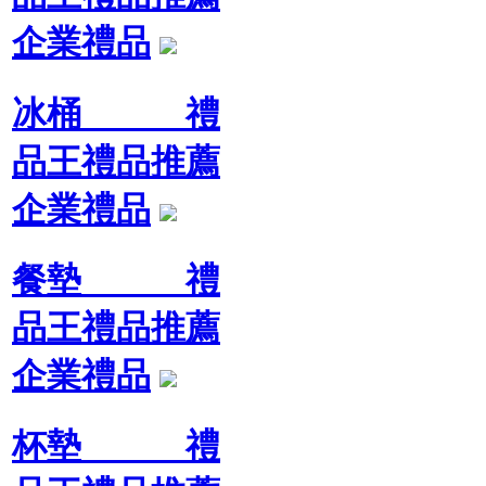
企業禮品
冰桶 禮
品王禮品推薦
企業禮品
餐墊 禮
品王禮品推薦
企業禮品
杯墊 禮