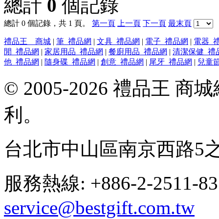
總計
0
個記錄
總計 0 個記錄，共 1 頁。
第一頁
上一頁
下一頁
最末頁
禮品王 商城
|
筆_禮品網
|
文具_禮品網
|
電子_禮品網
|
電器_
閒_禮品網
|
家居用品_禮品網
|
餐廚用品_禮品網
|
清潔保健_禮
他_禮品網
|
隨身碟_禮品網
|
創意_禮品網
|
尾牙_禮品網
|
兒童
© 2005-2026 禮品王
利。
台北市中山區南京西路5之
服務熱線: +886-2-2511-8
service@bestgift.com.tw