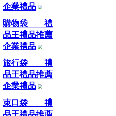
企業禮品
購物袋 禮
品王禮品推薦
企業禮品
旅行袋 禮
品王禮品推薦
企業禮品
束口袋 禮
品王禮品推薦