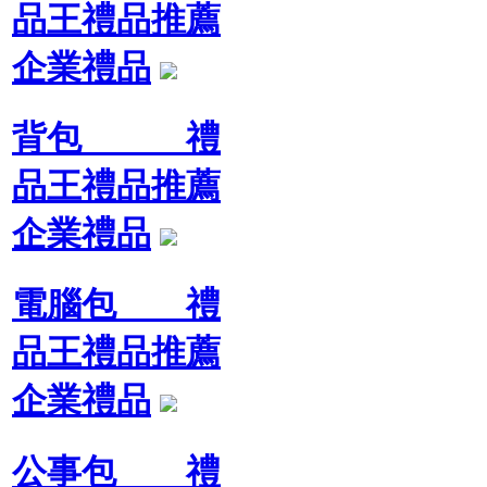
品王禮品推薦
企業禮品
背包 禮
品王禮品推薦
企業禮品
電腦包 禮
品王禮品推薦
企業禮品
公事包 禮