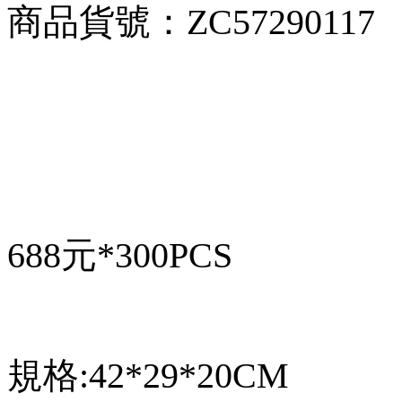
商品貨號：ZC57290117
688元*300PCS
規格:42*29*20CM