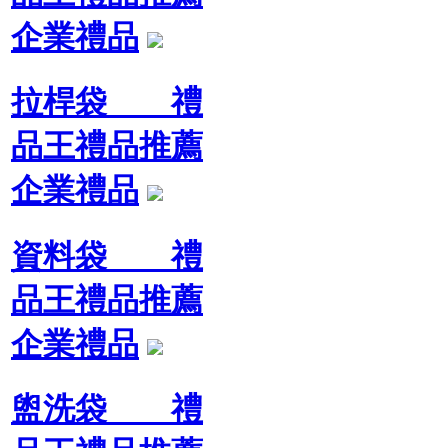
企業禮品
拉桿袋 禮
品王禮品推薦
企業禮品
資料袋 禮
品王禮品推薦
企業禮品
盥洗袋 禮