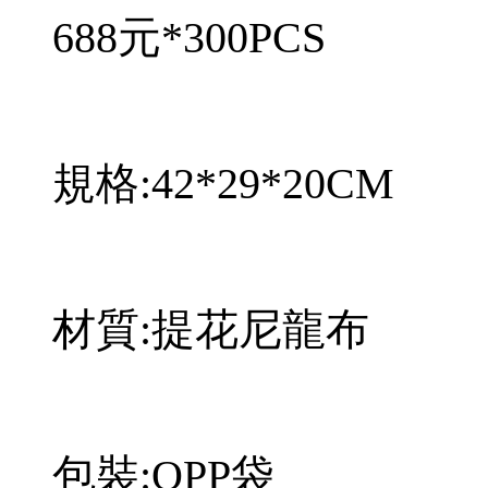
688元*300PCS
規格:42*29*20CM
材質:提花尼龍布
包裝:OPP袋