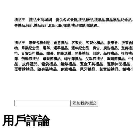
禮品王商城網
,
,
,
,
,
,
禮品王
提供各式最新
禮品
贈品
禮贈品
禮品贈品
紀念品
。
告禮品
,
設計
,
禮品設計
,
B2B
,
Gift
,
採購
,
禮品採購
,
採購網
禮品王
專營各種
創意
、
創意禮品
、
客製化
、
客製化禮品
、
股東會
、
股東會
物
、
畢業紀念品
、
選舉
、
選舉禮品
、
週年紀念品
、
廣告
、
廣告禮品
、
宣傳禮
司
、
百貨公司禮品
、
開幕
、
開幕送禮
、
開幕禮品
、
品牌
、
品牌禮品
、
摸彩禮
節
、
勞動節禮品
、
母親節禮品
、
端午節禮品
、
父親節禮品
、
重陽節禮品
、
中
品
、
皮件
禮品
、
箱袋
禮品
、
鐘錶
禮品
、
五金工具
禮品
、
運動休閒
禮品
盃獎牌
禮品
、
隨身碟
禮品
、
創意
禮品
、
尾牙
禮品
、
兒童節
禮品
、
婚禮
用戶評論