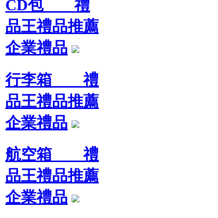
CD包 禮
品王禮品推薦
企業禮品
行李箱 禮
品王禮品推薦
企業禮品
航空箱 禮
品王禮品推薦
企業禮品