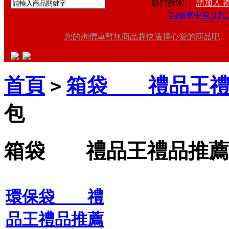
熱門搜索 ：
請加入 
詢價車中有 0 PC
您的詢價車暫無商品趕快選擇心愛的商品吧
首頁
箱袋 禮品王禮
>
包
箱袋 禮品王禮品推薦
環保袋 禮
品王禮品推薦