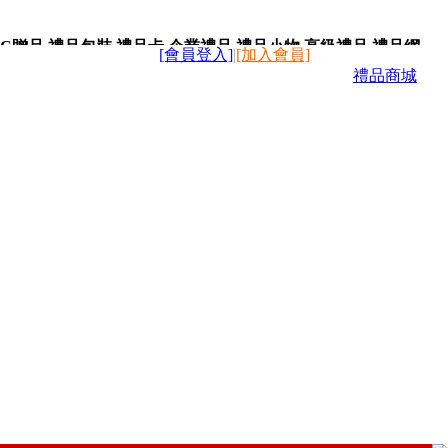
C贈品,禮品包裝,禮品卡,企業禮品,禮品小物,高級禮品,禮品網
[會員登入]
|
[加入會員]
禮品商城