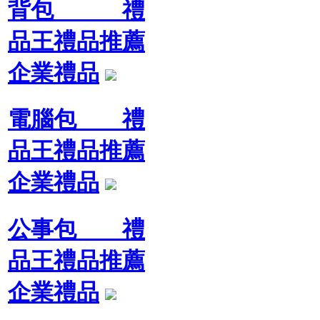
背包 禮
品王禮品推薦
企業禮品
電腦包 禮
品王禮品推薦
企業禮品
公事包 禮
品王禮品推薦
企業禮品