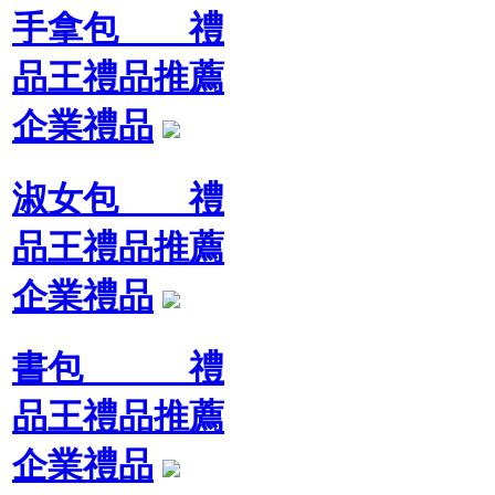
手拿包 禮
品王禮品推薦
企業禮品
淑女包 禮
品王禮品推薦
企業禮品
書包 禮
品王禮品推薦
企業禮品