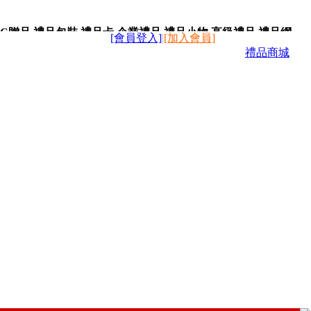
C贈品,禮品包裝,禮品卡,企業禮品,禮品小物,高級禮品,禮品網
[會員登入]
|
[加入會員]
禮品商城