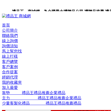
禮品王 商城網 為全國最大禮贈品公司,禮贈品推薦,禮品,贈
站。
首頁
公司簡介
聯絡我們
線上詢價
詢價須知
馬上幫您找
線上打樣
客戶總覽
客戶案例
合作提案
經銷代理
我的收藏夾
加入最愛
靠墊 禮品王禮品推薦企業禮品
主力 禮品王禮品推薦企業禮品
少量客製化禮品 禮品王禮品推薦禮品