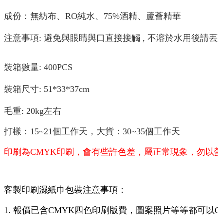
成份：無紡布、RO純水、75%酒精、蘆薈精華
注意事項: 避免與眼睛與口直接接觸 , 不溶於水用後請
裝箱數量: 400PCS
裝箱尺寸: 51*33*37cm
毛重: 20kg左右
打樣：15~21個工作天，大貨：30~35個工作天
印刷為CMYK印刷，
會有些許色差，屬正常現象，勿以螢
客製印刷濕紙巾包裝注意事項：
1. 報價已含CMYK四色印刷版費，圖案照片等等都可以