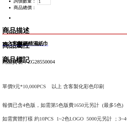
詢價數量：
商品總價：
商品描述
10入客製酒精濕紙巾
商品屬性
商品標記
商品貨號：ZG28550004
單價9元*10,000PCS
以上 含客製化彩色印刷
報價已含4色版，如需第5色版費1650元另計 (最多5色)
如需實體打樣
約10PCS
1~2色LOGO 5000元另計 ；3~