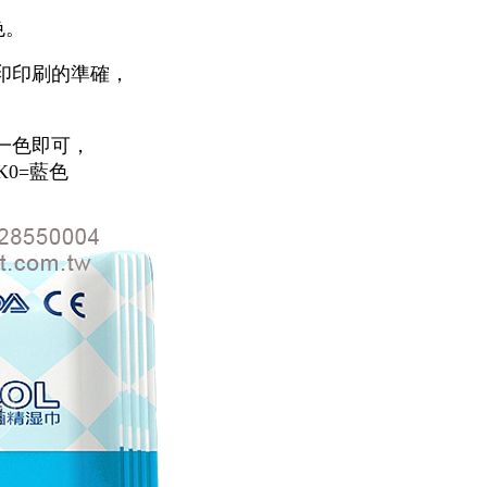
色。
套印印刷的準確，
選一色即可，
/K0=藍色