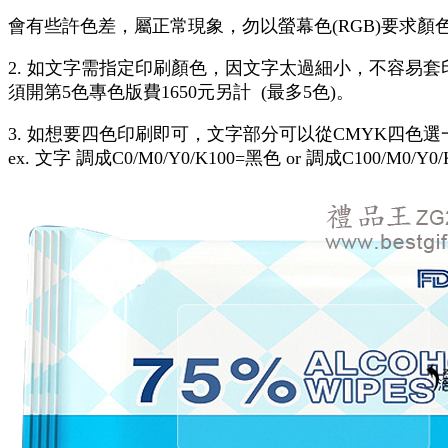
會有些許色差，屬正常現象，勿以螢幕色(RGB)要求顏
2. 如文字需指定印刷顏色，因文字太過細小，不容易
須開第5色專色版費1650元另計 (最多5色)。
3. 如想要四色印刷即可，文字部分可以從CMYK四色
ex. 文字 調成C0/M0/Y0/K100=黑色 or 調成C100/M0/Y0