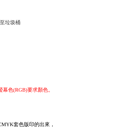
丟至垃圾桶
幕色(RGB)要求顏色。
CMYK套色版印的出來，