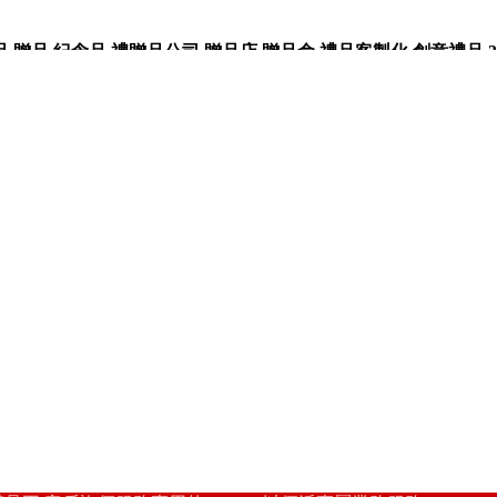
品,紀念品,禮贈品公司,贈品店,贈品盒,禮品客製化,創意禮品,3