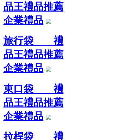
品王禮品推薦
企業禮品
旅行袋 禮
品王禮品推薦
企業禮品
束口袋 禮
品王禮品推薦
企業禮品
拉桿袋 禮