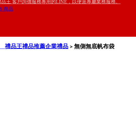
禮品王 客戶詢價服務專用的LINE，以便派專屬業務服務。
S 商品
 禮品王禮品推薦企業禮品
無側無底帆布袋
>