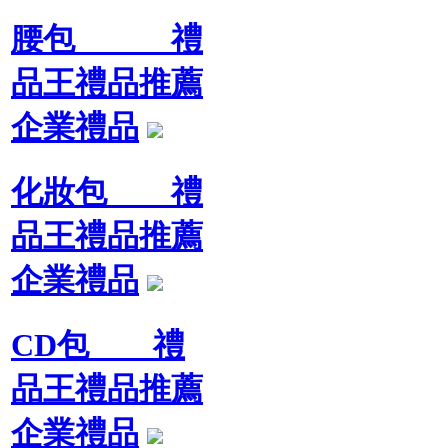
腰包 禮
品王禮品推薦
企業禮品
化妝包 禮
品王禮品推薦
企業禮品
CD包 禮
品王禮品推薦
企業禮品