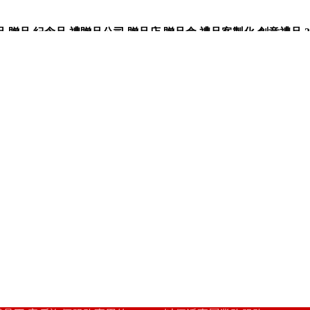
品,紀念品,禮贈品公司,贈品店,贈品盒,禮品客製化,創意禮品,3