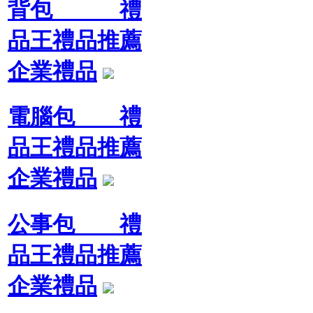
背包 禮
品王禮品推薦
企業禮品
電腦包 禮
品王禮品推薦
企業禮品
公事包 禮
品王禮品推薦
企業禮品