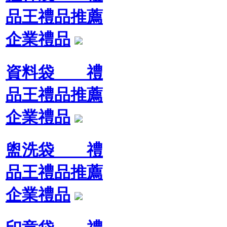
品王禮品推薦
企業禮品
資料袋 禮
品王禮品推薦
企業禮品
盥洗袋 禮
品王禮品推薦
企業禮品