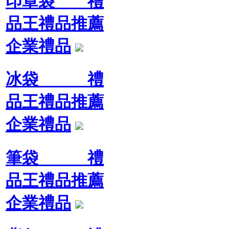
印章袋 禮
品王禮品推薦
企業禮品
冰袋 禮
品王禮品推薦
企業禮品
筆袋 禮
品王禮品推薦
企業禮品