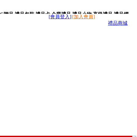
C贈品,禮品包裝,禮品卡,企業禮品,禮品小物,高級禮品,禮品網
[會員登入]
|
[加入會員]
禮品商城