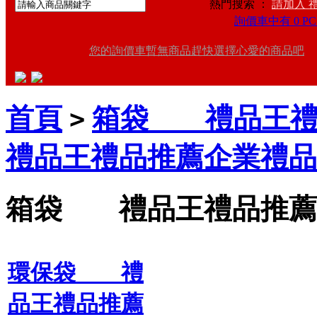
熱門搜索 ：
請加入 
詢價車中有 0 PC
您的詢價車暫無商品趕快選擇心愛的商品吧
首頁
箱袋 禮品王禮
>
禮品王禮品推薦企業禮品
箱袋 禮品王禮品推薦
環保袋 禮
品王禮品推薦