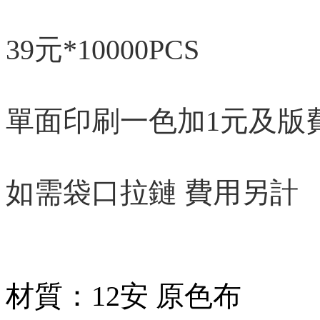
39元*10000PCS
單面印刷一色加1元及版費
如需袋口拉鏈 費用另計
材質：12安 原色布