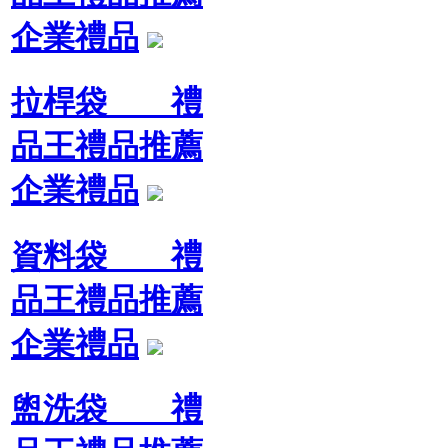
企業禮品
拉桿袋 禮
品王禮品推薦
企業禮品
資料袋 禮
品王禮品推薦
企業禮品
盥洗袋 禮