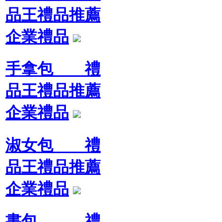
品王禮品推薦
企業禮品
手拿包 禮
品王禮品推薦
企業禮品
淑女包 禮
品王禮品推薦
企業禮品
書包 禮