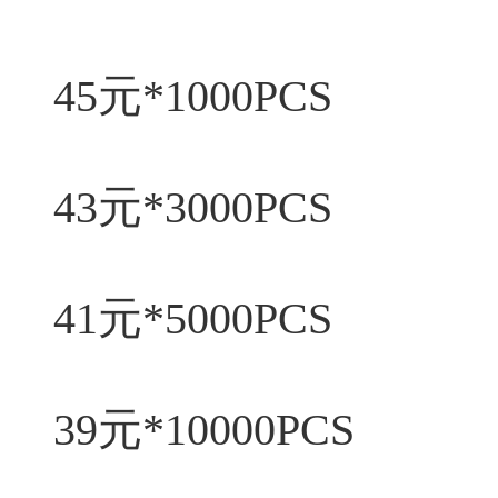
45元*1000PCS
43元*3000PCS
41元*5000PCS
39元*10000PCS