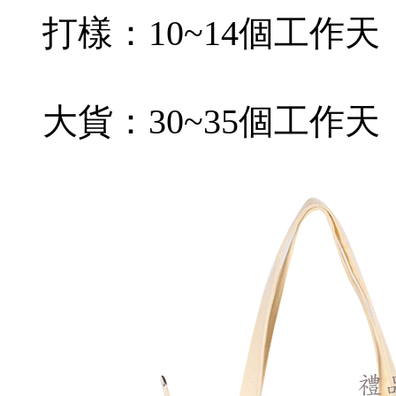
打樣：10~14個工作天
大貨：
30~35個工作天