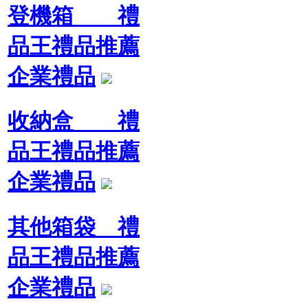
登機箱 禮
品王禮品推薦
企業禮品
收納盒 禮
品王禮品推薦
企業禮品
其他箱袋 禮
品王禮品推薦
企業禮品