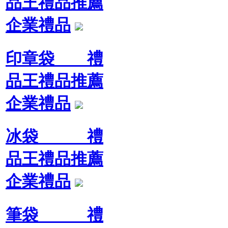
品王禮品推薦
企業禮品
印章袋 禮
品王禮品推薦
企業禮品
冰袋 禮
品王禮品推薦
企業禮品
筆袋 禮