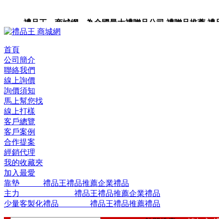
禮品王 商城網 為全國最大禮贈品公司,禮贈品推薦,禮品,
品包裝,禮品卡,企業禮品,禮品小物,高級禮品,禮品網站。
首頁
公司簡介
聯絡我們
線上詢價
詢價須知
馬上幫您找
線上打樣
客戶總覽
客戶案例
合作提案
經銷代理
我的收藏夾
加入最愛
靠墊 禮品王禮品推薦企業禮品
主力 禮品王禮品推薦企業禮品
少量客製化禮品 禮品王禮品推薦禮品