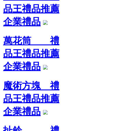
品王禮品推薦
企業禮品
萬花筒 禮
品王禮品推薦
企業禮品
魔術方塊 禮
品王禮品推薦
企業禮品
扯鈴 禮