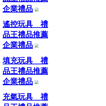
企業禮品
遙控玩具 禮
品王禮品推薦
企業禮品
填充玩具 禮
品王禮品推薦
企業禮品
充氣玩具 禮