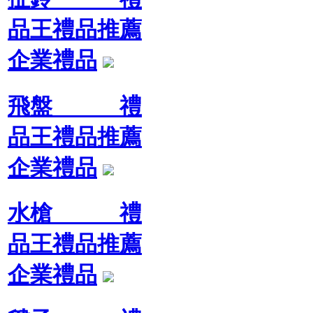
品王禮品推薦
企業禮品
飛盤 禮
品王禮品推薦
企業禮品
水槍 禮
品王禮品推薦
企業禮品