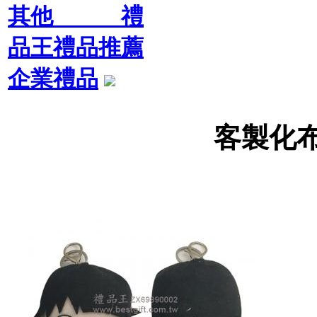
其他 禮
品王禮品推薦
企業禮品
客製化布