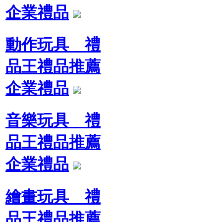
企業禮品
動作玩具 禮
品王禮品推薦
企業禮品
音樂玩具 禮
品王禮品推薦
企業禮品
繪畫玩具 禮
品王禮品推薦