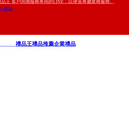
禮品王 客戶詢價服務專用的LINE，以便派專屬業務服務。
S 商品
墊 禮品王禮品推薦企業禮品