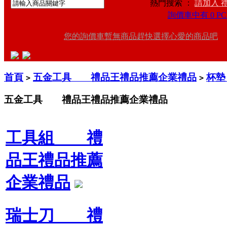
熱門搜索 ：
請加入 
詢價車中有 0 PC
您的詢價車暫無商品趕快選擇心愛的商品吧
首頁
五金工具 禮品王禮品推薦企業禮品
杯
>
>
五金工具 禮品王禮品推薦企業禮品
工具組 禮
品王禮品推薦
企業禮品
瑞士刀 禮