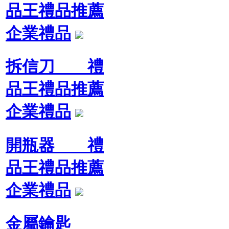
品王禮品推薦
企業禮品
拆信刀 禮
品王禮品推薦
企業禮品
開瓶器 禮
品王禮品推薦
企業禮品
金屬鑰匙