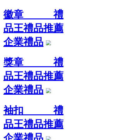
徽章 禮
品王禮品推薦
企業禮品
獎章 禮
品王禮品推薦
企業禮品
袖扣 禮
品王禮品推薦
企業禮品