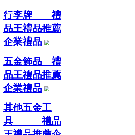
行李牌 禮
品王禮品推薦
企業禮品
五金飾品 禮
品王禮品推薦
企業禮品
其他五金工
具 禮品
王禮品推薦企