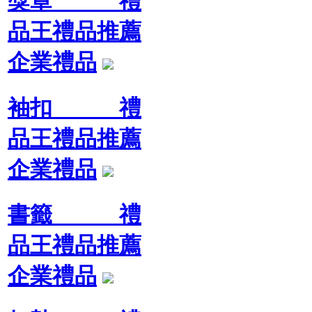
獎章 禮
品王禮品推薦
企業禮品
袖扣 禮
品王禮品推薦
企業禮品
書籤 禮
品王禮品推薦
企業禮品