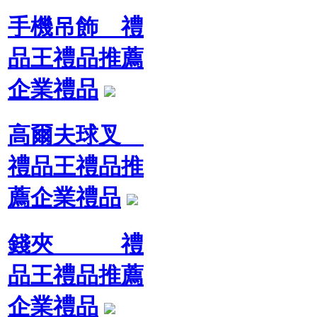
手機吊飾 禮
品王禮品推薦
企業禮品
高爾夫球叉
禮品王禮品推
薦企業禮品
錢夾 禮
品王禮品推薦
企業禮品