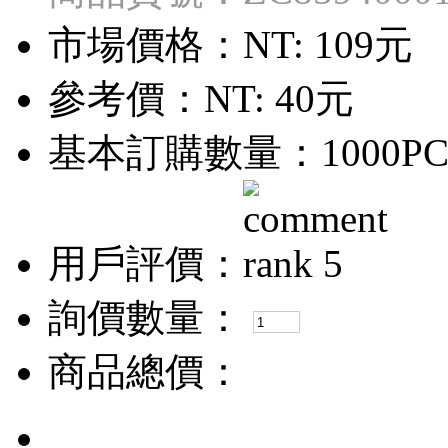
市場價格：
NT: 109元
參考價：
NT: 40元
基本訂購數量：1000PC
用戶評價：
詢價數量：
商品總價：