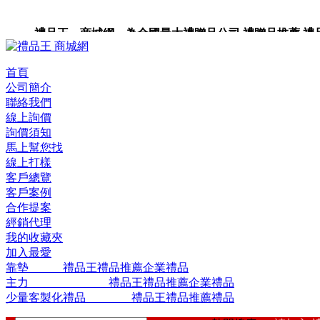
禮品王 商城網 為全國最大禮贈品公司,禮贈品推薦,禮品,
品包裝,禮品卡,企業禮品,禮品小物,高級禮品,禮品網站。
首頁
公司簡介
聯絡我們
線上詢價
詢價須知
馬上幫您找
線上打樣
客戶總覽
客戶案例
合作提案
經銷代理
我的收藏夾
加入最愛
靠墊 禮品王禮品推薦企業禮品
主力 禮品王禮品推薦企業禮品
少量客製化禮品 禮品王禮品推薦禮品