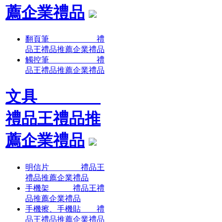
薦企業禮品
翻頁筆 禮
品王禮品推薦企業禮品
觸控筆 禮
品王禮品推薦企業禮品
文具
禮品王禮品推
薦企業禮品
明信片 禮品王
禮品推薦企業禮品
手機架 禮品王禮
品推薦企業禮品
手機擦、手機貼 禮
品王禮品推薦企業禮品