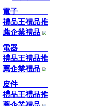
電子
禮品王禮品推
薦企業禮品
電器
禮品王禮品推
薦企業禮品
皮件
禮品王禮品推
薦企業禮品