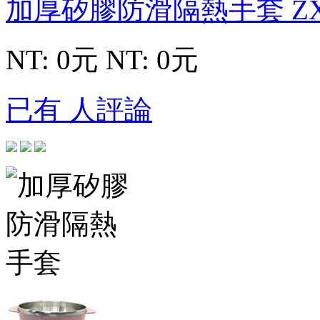
加厚矽膠防滑隔熱手套
Z
NT: 0元
NT: 0元
已有 人評論