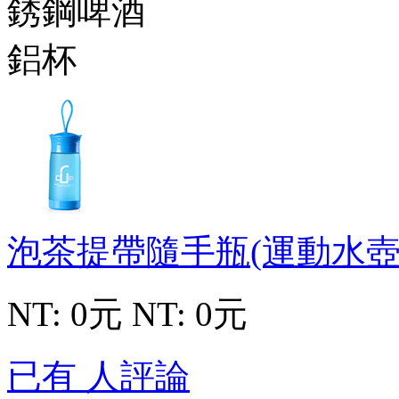
泡茶提帶隨手瓶(運動水壺
NT: 0元
NT: 0元
已有 人評論