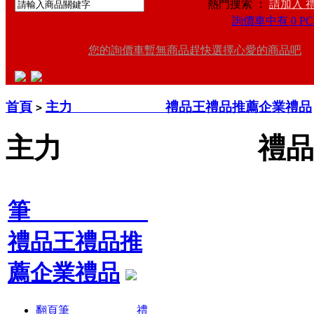
熱門搜索 ：
請加入 
詢價車中有 0 PC
您的詢價車暫無商品趕快選擇心愛的商品吧
首頁
主力 禮品王禮品推薦企業禮品
>
主力 禮品王禮
筆
禮品王禮品推
薦企業禮品
翻頁筆 禮