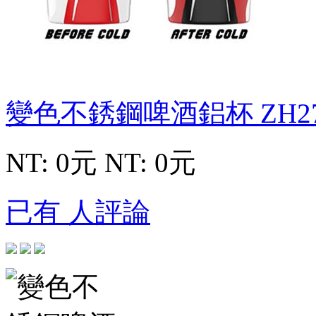
變色不銹鋼啤酒鋁杯
ZH2
NT: 0元
NT: 0元
已有 人評論