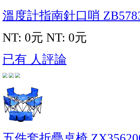
溫度計指南針口哨
ZB578
NT: 0元
NT: 0元
已有 人評論
五件套折疊桌椅
ZX35620