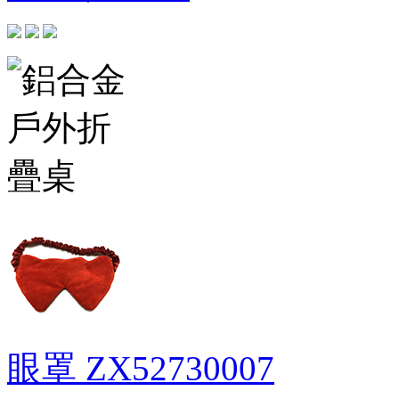
眼罩
ZX52730007