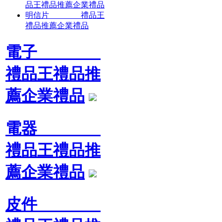
品王禮品推薦企業禮品
明信片 禮品王
禮品推薦企業禮品
電子
禮品王禮品推
薦企業禮品
電器
禮品王禮品推
薦企業禮品
皮件