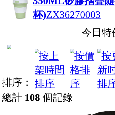
350ML矽膠摺疊
杯)
ZX36270003
今日特
排序：
總計
108
個記錄