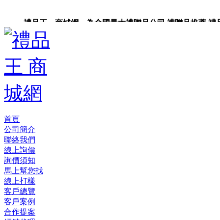
禮品王 商城網 為全國最大禮贈品公司,禮贈品推薦,禮品,
品包裝,禮品卡,企業禮品,禮品小物,高級禮品,禮品網站。
首頁
公司簡介
聯絡我們
線上詢價
詢價須知
馬上幫您找
線上打樣
客戶總覽
客戶案例
合作提案