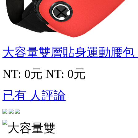
大容量雙層貼身運動腰包
NT: 0元
NT: 0元
已有 人評論