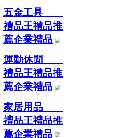
五金工具
禮品王禮品推
薦企業禮品
運動休閒
禮品王禮品推
薦企業禮品
家居用品
禮品王禮品推
薦企業禮品