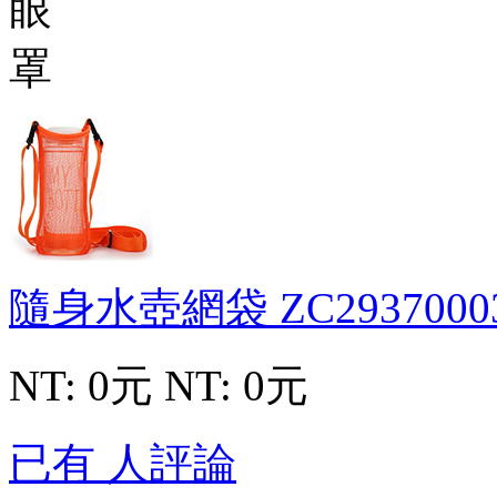
隨身水壺網袋
ZC2937000
NT: 0元
NT: 0元
已有 人評論