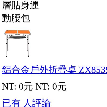
鋁合金戶外折疊桌
ZX853
NT: 0元
NT: 0元
已有 人評論