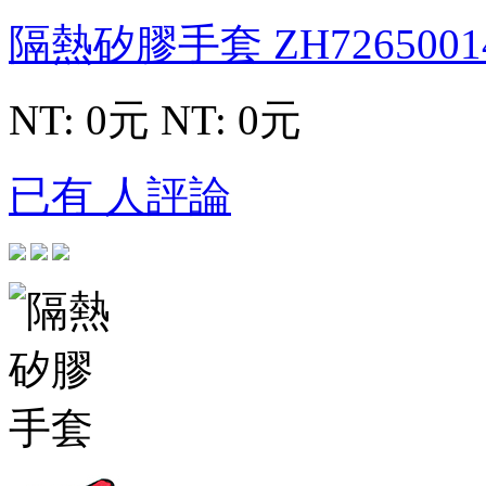
隔熱矽膠手套
ZH7265001
NT: 0元
NT: 0元
已有 人評論