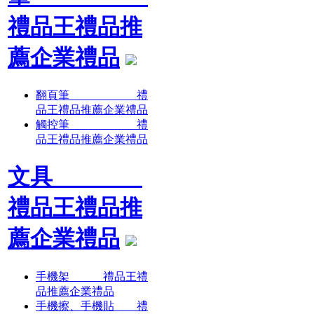
禮品王禮品推
薦企業禮品
翻頁筆 禮
品王禮品推薦企業禮品
觸控筆 禮
品王禮品推薦企業禮品
文具
禮品王禮品推
薦企業禮品
手機架 禮品王禮
品推薦企業禮品
手機擦、手機貼 禮