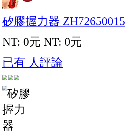
矽膠握力器
ZH72650015
NT: 0元
NT: 0元
已有 人評論