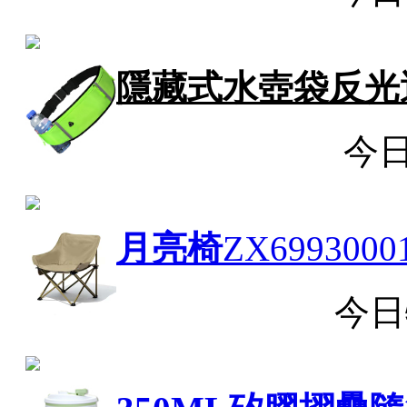
隱藏式水壺袋反光
今
月亮椅
ZX6993000
今日