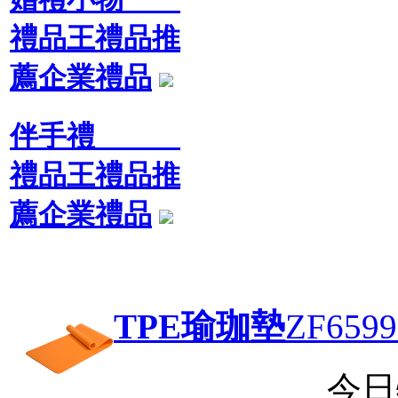
禮品王禮品推
薦企業禮品
伴手禮
禮品王禮品推
薦企業禮品
TPE瑜珈墊
ZF6599
今日