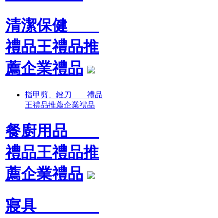
清潔保健
禮品王禮品推
薦企業禮品
指甲剪、銼刀 禮品
王禮品推薦企業禮品
餐廚用品
禮品王禮品推
薦企業禮品
寢具