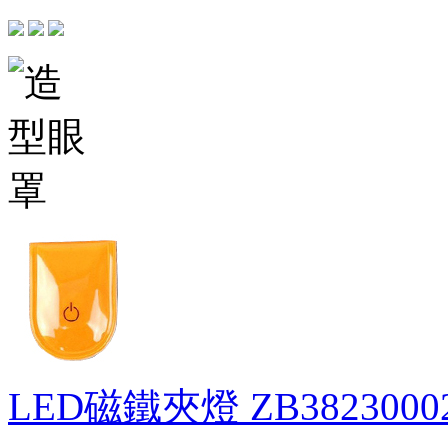
LED磁鐵夾燈
ZB3823000