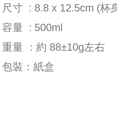
尺寸 : 8.8 x 12.5cm 
容量 : 500ml
重量 ：約 88±10g左右
包裝：紙盒