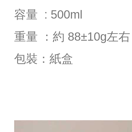
容量 : 500ml
重量 ：約 88±10g左右
包裝：紙盒