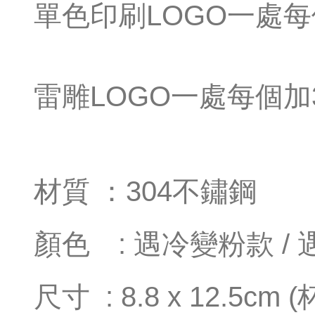
單色印刷LOGO一處每
雷雕LOGO一處每個加
材質 ：304不鏽鋼
顏色 : 遇冷變粉款 /
尺寸 : 8.8 x 12.5c