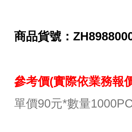
商品貨號：
ZH898800
參考價(實際依業務報價
單價90元*數量1000P