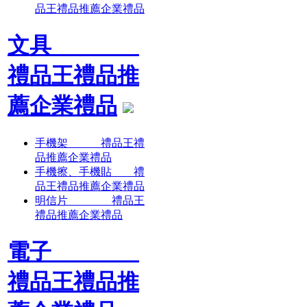
品王禮品推薦企業禮品
文具
禮品王禮品推
薦企業禮品
手機架 禮品王禮
品推薦企業禮品
手機擦、手機貼 禮
品王禮品推薦企業禮品
明信片 禮品王
禮品推薦企業禮品
電子
禮品王禮品推