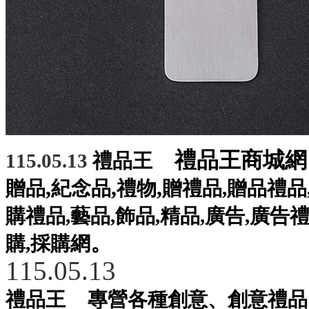
禮品王商城網
115.05.13
 禮品王
,
,
,
贈品
紀念品
禮物
贈禮品
,
贈品禮品
購禮品
,
藝品
,
飾品
,
精品
,
廣告
,
廣告
。
購
,
採購網
115.05.13
禮品王
專營各種
創意
、
創意禮品