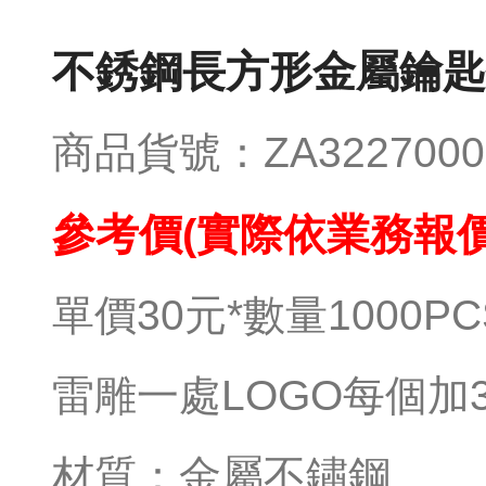
不銹鋼長方形金屬鑰匙
商品貨號：ZA3227000
參考價(實際依業務報價
單價30元*數量1000PC
雷雕一處LOGO每個加
材質：金屬不鏽鋼