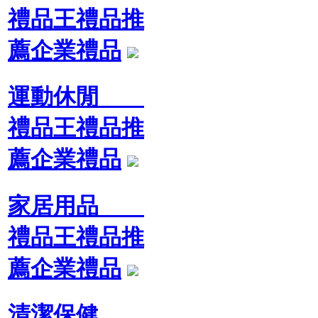
禮品王禮品推
薦企業禮品
運動休閒
禮品王禮品推
薦企業禮品
家居用品
禮品王禮品推
薦企業禮品
清潔保健