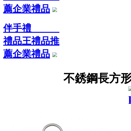
薦企業禮品
伴手禮
禮品王禮品推
薦企業禮品
不銹鋼長方