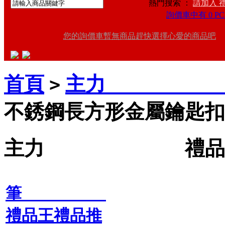
熱門搜索 ：
請加入 
詢價車中有 0 PC
您的詢價車暫無商品趕快選擇心愛的商品吧
首頁
主力 禮品
>
不銹鋼長方形金屬鑰匙扣
主力 禮品王禮
筆
禮品王禮品推