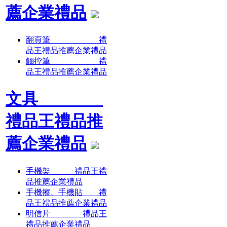
薦企業禮品
翻頁筆 禮
品王禮品推薦企業禮品
觸控筆 禮
品王禮品推薦企業禮品
文具
禮品王禮品推
薦企業禮品
手機架 禮品王禮
品推薦企業禮品
手機擦、手機貼 禮
品王禮品推薦企業禮品
明信片 禮品王
禮品推薦企業禮品