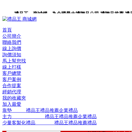
禮品王 商城網 為全國最大禮贈品公司,禮贈品推薦,禮品,
品包裝,禮品卡,企業禮品,禮品小物,高級禮品,禮品網站。
首頁
公司簡介
聯絡我們
線上詢價
詢價須知
馬上幫您找
線上打樣
客戶總覽
客戶案例
合作提案
經銷代理
我的收藏夾
加入最愛
靠墊 禮品王禮品推薦企業禮品
主力 禮品王禮品推薦企業禮品
少量客製化禮品 禮品王禮品推薦禮品