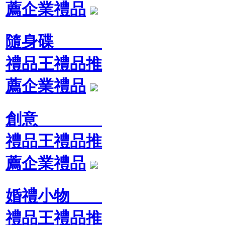
薦企業禮品
隨身碟
禮品王禮品推
薦企業禮品
創意
禮品王禮品推
薦企業禮品
婚禮小物
禮品王禮品推