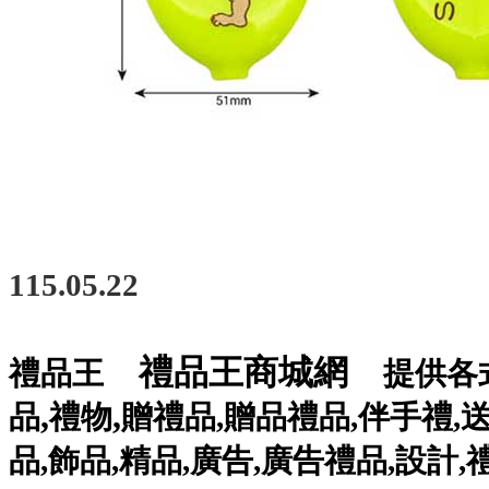
115.05.22
禮品王商城網
禮品王
提供各
,
,
品
禮物
贈禮品
,
贈品禮品
,
伴手禮
,
品
,
飾品
,
精品
,
廣告
,
廣告禮品
,
設計
,