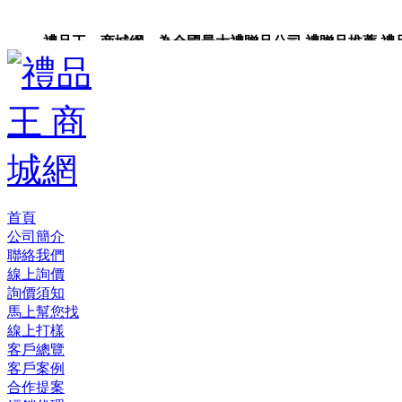
禮品王 商城網 為全國最大禮贈品公司,禮贈品推薦,禮品,
品包裝,禮品卡,企業禮品,禮品小物,高級禮品,禮品網站。
首頁
公司簡介
聯絡我們
線上詢價
詢價須知
馬上幫您找
線上打樣
客戶總覽
客戶案例
合作提案