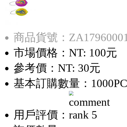
商品貨號：ZA1796000
市場價格：
NT: 100元
參考價：
NT: 30元
基本訂購數量：1000PC
用戶評價：