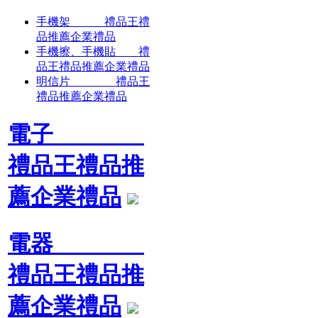
手機架 禮品王禮
品推薦企業禮品
手機擦、手機貼 禮
品王禮品推薦企業禮品
明信片 禮品王
禮品推薦企業禮品
電子
禮品王禮品推
薦企業禮品
電器
禮品王禮品推
薦企業禮品