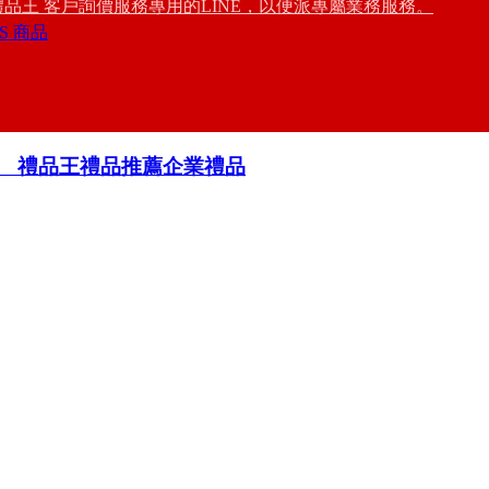
禮品王 客戶詢價服務專用的LINE，以便派專屬業務服務。
S 商品
 禮品王禮品推薦企業禮品