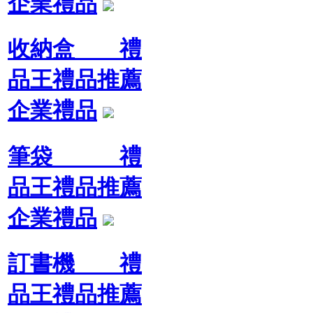
企業禮品
收納盒 禮
品王禮品推薦
企業禮品
筆袋 禮
品王禮品推薦
企業禮品
訂書機 禮
品王禮品推薦