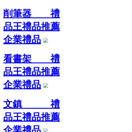
削筆器 禮
品王禮品推薦
企業禮品
看書架 禮
品王禮品推薦
企業禮品
文鎮 禮
品王禮品推薦
企業禮品