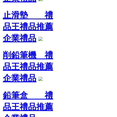
止滑墊 禮
品王禮品推薦
企業禮品
削鉛筆機 禮
品王禮品推薦
企業禮品
鉛筆盒 禮
品王禮品推薦