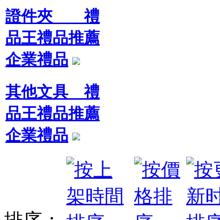
證件夾 禮
品王禮品推薦
企業禮品
其他文具 禮
品王禮品推薦
企業禮品