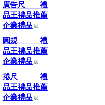
廣告尺 禮
品王禮品推薦
企業禮品
圓規 禮
品王禮品推薦
企業禮品
捲尺 禮
品王禮品推薦
企業禮品