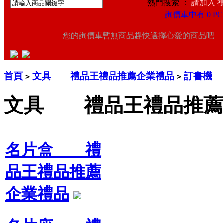
熱門搜索 ：
請加入 
詢價車中有 0 PC
您的詢價車暫無商品趕快選擇心愛的商品吧
首頁
文具 禮品王禮品推薦企業禮品
訂書機
>
>
文具 禮品王禮品推薦
名片盒 禮
品王禮品推薦
企業禮品