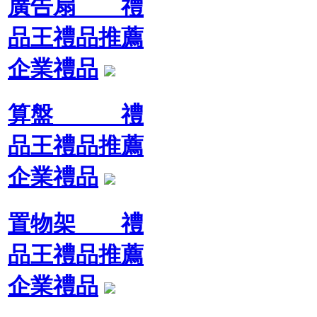
廣告扇 禮
品王禮品推薦
企業禮品
算盤 禮
品王禮品推薦
企業禮品
置物架 禮
品王禮品推薦
企業禮品