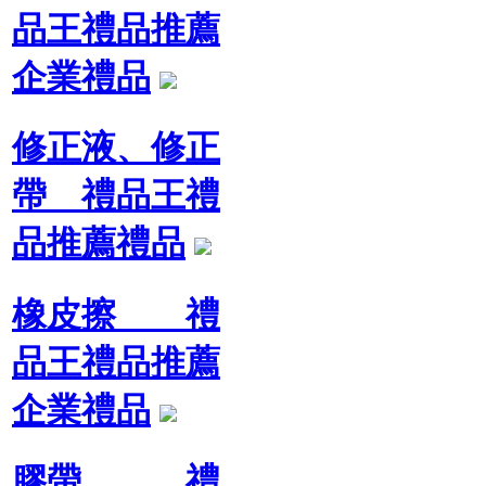
品王禮品推薦
企業禮品
修正液、修正
帶 禮品王禮
品推薦禮品
橡皮擦 禮
品王禮品推薦
企業禮品
膠帶 禮