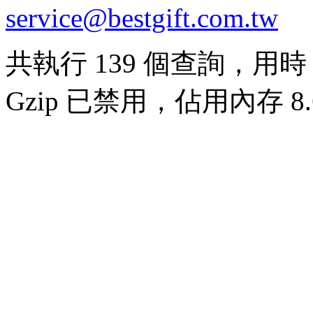
service@bestgift.com.tw
共執行 139 個查詢，用時 0
Gzip 已禁用，佔用內存 8.6