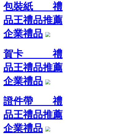
包裝紙 禮
品王禮品推薦
企業禮品
賀卡 禮
品王禮品推薦
企業禮品
證件帶 禮
品王禮品推薦
企業禮品