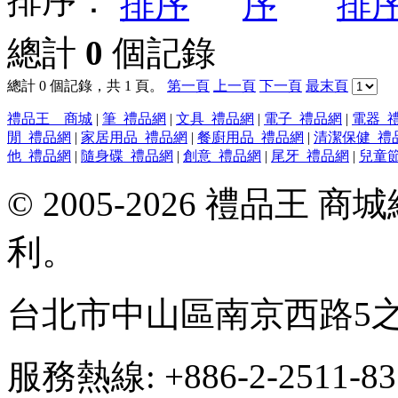
排序：
總計
0
個記錄
總計 0 個記錄，共 1 頁。
第一頁
上一頁
下一頁
最末頁
禮品王 商城
|
筆_禮品網
|
文具_禮品網
|
電子_禮品網
|
電器_
閒_禮品網
|
家居用品_禮品網
|
餐廚用品_禮品網
|
清潔保健_禮
他_禮品網
|
隨身碟_禮品網
|
創意_禮品網
|
尾牙_禮品網
|
兒童
© 2005-2026 禮品王
利。
台北市中山區南京西路5之
服務熱線: +886-2-2511-8