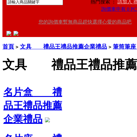
熱門搜索 ：
請加入 
詢價車中有 0 PC
您的詢價車暫無商品趕快選擇心愛的商品吧
首頁
文具 禮品王禮品推薦企業禮品
筆筒筆座
>
>
文具 禮品王禮品推薦
名片盒 禮
品王禮品推薦
企業禮品