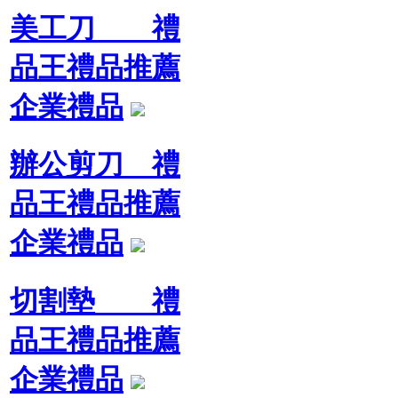
美工刀 禮
品王禮品推薦
企業禮品
辦公剪刀 禮
品王禮品推薦
企業禮品
切割墊 禮
品王禮品推薦
企業禮品