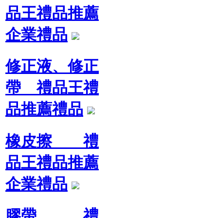
品王禮品推薦
企業禮品
修正液、修正
帶 禮品王禮
品推薦禮品
橡皮擦 禮
品王禮品推薦
企業禮品
膠帶 禮