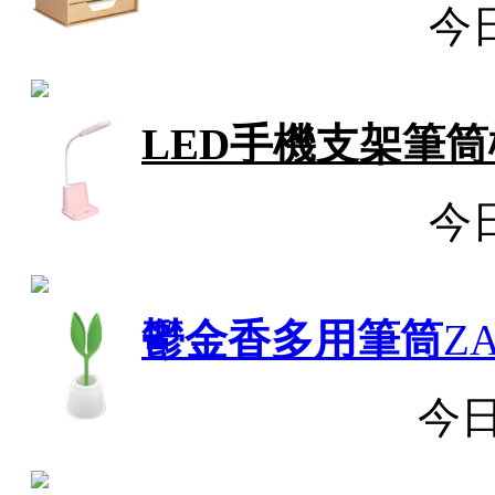
今
LED手機支架筆
今
鬱金香多用筆筒
ZA
今