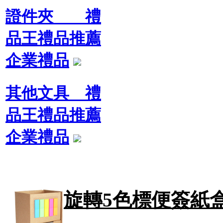
證件夾 禮
品王禮品推薦
企業禮品
其他文具 禮
品王禮品推薦
企業禮品
旋轉5色標便簽紙