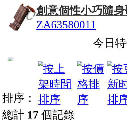
創意個性小巧隨身
ZA63580011
今日特
排序：
總計
17
個記錄