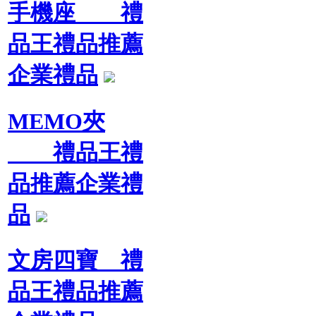
手機座 禮
品王禮品推薦
企業禮品
MEMO夾
禮品王禮
品推薦企業禮
品
文房四寶 禮
品王禮品推薦