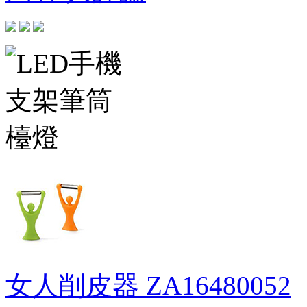
女人削皮器
ZA16480052