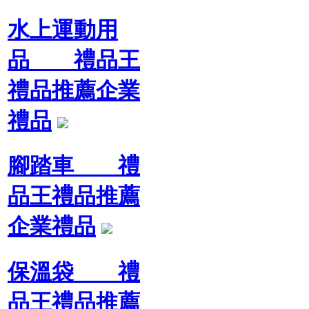
水上運動用
品 禮品王
禮品推薦企業
禮品
腳踏車 禮
品王禮品推薦
企業禮品
保溫袋 禮
品王禮品推薦