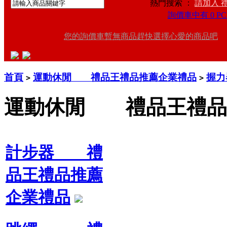
熱門搜索 ：
請加入 
詢價車中有 0 PC
您的詢價車暫無商品趕快選擇心愛的商品吧
首頁
運動休閒 禮品王禮品推薦企業禮品
握力
>
>
運動休閒 禮品王禮品
計步器 禮
品王禮品推薦
企業禮品