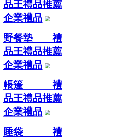
品王禮品推薦
企業禮品
野餐墊 禮
品王禮品推薦
企業禮品
帳篷 禮
品王禮品推薦
企業禮品
睡袋 禮