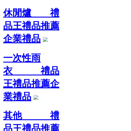
休閒爐 禮
品王禮品推薦
企業禮品
一次性雨
衣 禮品
王禮品推薦企
業禮品
其他 禮
品王禮品推薦