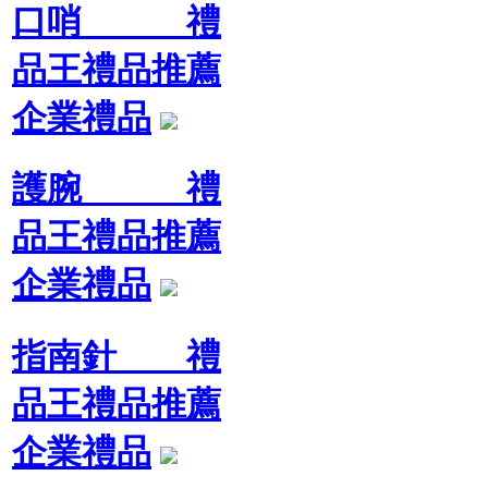
口哨 禮
品王禮品推薦
企業禮品
護腕 禮
品王禮品推薦
企業禮品
指南針 禮
品王禮品推薦
企業禮品