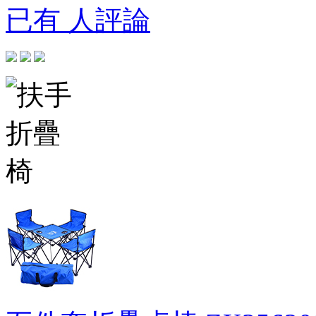
已有 人評論