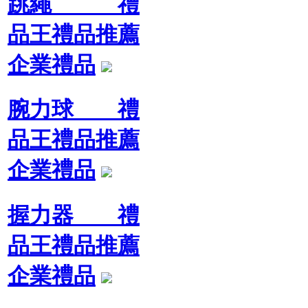
跳繩 禮
品王禮品推薦
企業禮品
腕力球 禮
品王禮品推薦
企業禮品
握力器 禮
品王禮品推薦
企業禮品