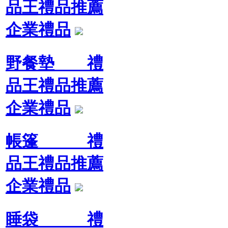
品王禮品推薦
企業禮品
野餐墊 禮
品王禮品推薦
企業禮品
帳篷 禮
品王禮品推薦
企業禮品
睡袋 禮