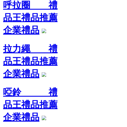
呼拉圈 禮
品王禮品推薦
企業禮品
拉力繩 禮
品王禮品推薦
企業禮品
啞鈴 禮
品王禮品推薦
企業禮品