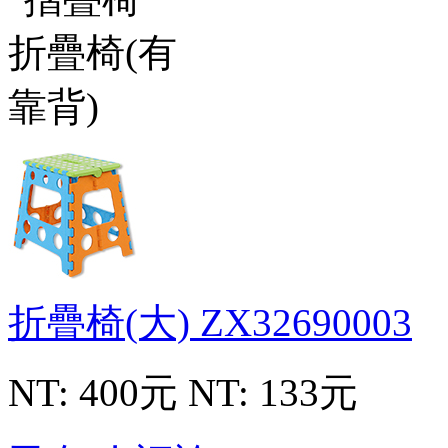
折疊椅(大)
ZX32690003
NT: 400元
NT: 133元