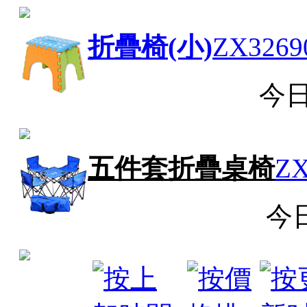
折疊椅(小)
ZX3269
今
五件套折疊桌椅
ZX
今