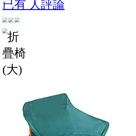
已有 人評論