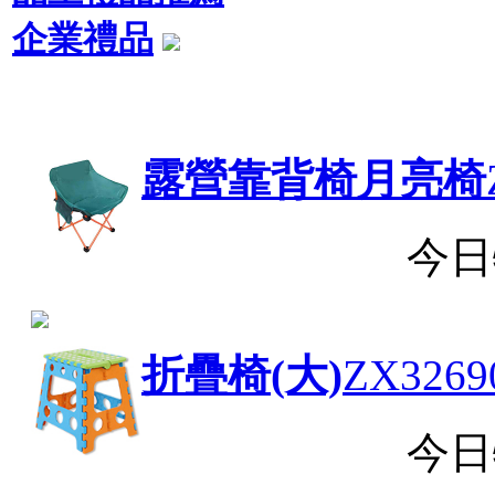
企業禮品
露營靠背椅月亮椅
今日
折疊椅(大)
ZX3269
今日