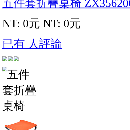
五件套折疊桌椅
ZX35620
NT: 0元
NT: 0元
已有 人評論