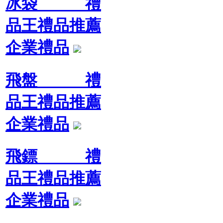
冰袋 禮
品王禮品推薦
企業禮品
飛盤 禮
品王禮品推薦
企業禮品
飛鏢 禮
品王禮品推薦
企業禮品