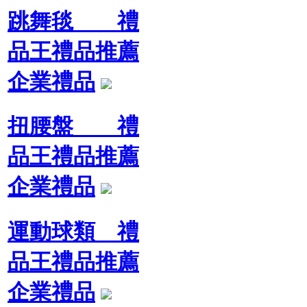
跳舞毯 禮
品王禮品推薦
企業禮品
扭腰盤 禮
品王禮品推薦
企業禮品
運動球類 禮
品王禮品推薦
企業禮品