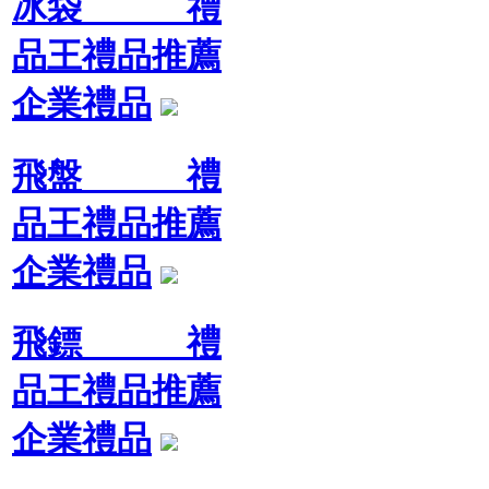
冰袋 禮
品王禮品推薦
企業禮品
飛盤 禮
品王禮品推薦
企業禮品
飛鏢 禮
品王禮品推薦
企業禮品