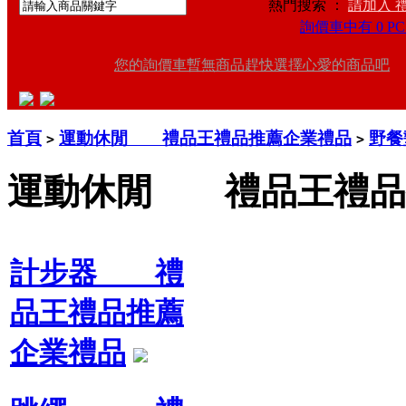
熱門搜索 ：
請加入 
詢價車中有 0 PC
您的詢價車暫無商品趕快選擇心愛的商品吧
首頁
運動休閒 禮品王禮品推薦企業禮品
野餐
>
>
運動休閒 禮品王禮品
計步器 禮
品王禮品推薦
企業禮品