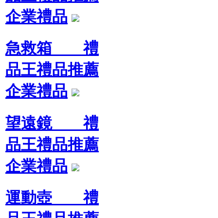
企業禮品
急救箱 禮
品王禮品推薦
企業禮品
望遠鏡 禮
品王禮品推薦
企業禮品
運動壺 禮