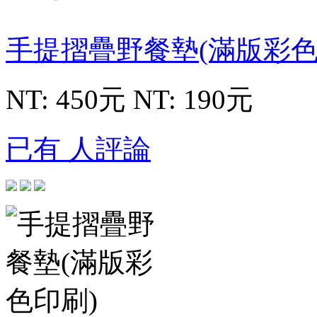
手提摺疊野餐墊(滿版彩色
NT: 450元
NT: 190元
已有 人評論