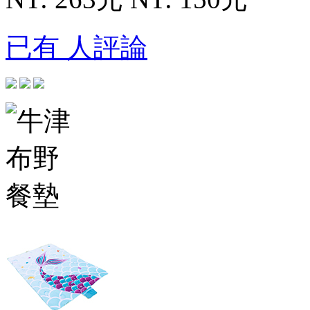
已有 人評論