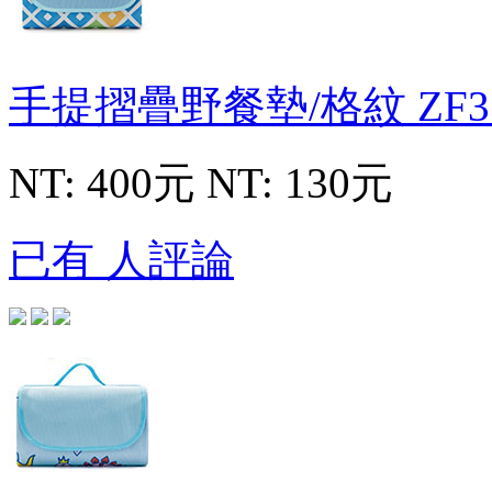
手提摺疊野餐墊/格紋
ZF3
NT: 400元
NT: 130元
已有 人評論