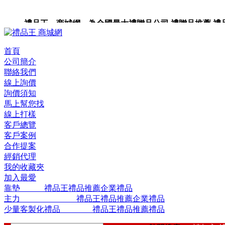
禮品王 商城網 為全國最大禮贈品公司,禮贈品推薦,禮品,
品包裝,禮品卡,企業禮品,禮品小物,高級禮品,禮品網站。
首頁
公司簡介
聯絡我們
線上詢價
詢價須知
馬上幫您找
線上打樣
客戶總覽
客戶案例
合作提案
經銷代理
我的收藏夾
加入最愛
靠墊 禮品王禮品推薦企業禮品
主力 禮品王禮品推薦企業禮品
少量客製化禮品 禮品王禮品推薦禮品