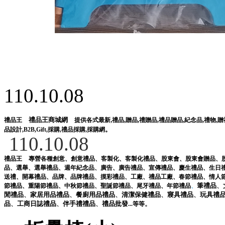
110.10.08
禮品王商城網
,
,
,
,
,
,
,
禮品王
提供各式最新
禮品
贈品
禮贈品
禮品贈品
紀念品
禮物
贈
。
品設計
,
B2B
,
Gift
,
採購
,
禮品採購
,
採購網
110.10.08
禮品王
專營各種
創意
、
創意禮品
、
客製化
、
客製化禮品
、
股東會
、
股東會贈品
、
品
、
選舉
、
選舉禮品
、
週年紀念品
、
廣告
、
廣告禮品
、
宣傳禮品
、
慶生禮品
、
生日
送禮
、
開幕禮品
、
品牌
、
品牌禮品
、
摸彩禮品
、
工廠
、
禮品工廠
、
春節禮品
、
情人
筆
禮品
、
節禮品
、
重陽節禮品
、
中秋節禮品
、
聖誕節禮品
、
尾牙禮品
、
年節禮品
、
閒
禮品
、
家居用品
禮品
、
餐廚用品
禮品
、
清潔保健
禮品
、
寢具
禮品
、
玩具
禮
品
、
工商日誌
禮品
、
伴手禮
禮品
、
禮品
批發
。
...
等等