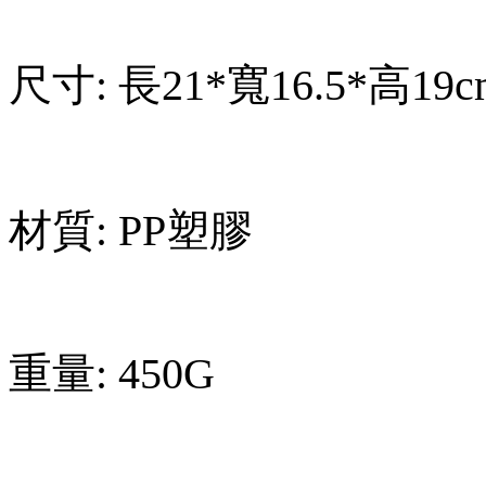
尺寸: 長21*寬16.5*高19c
材質: PP塑膠
重量: 450G