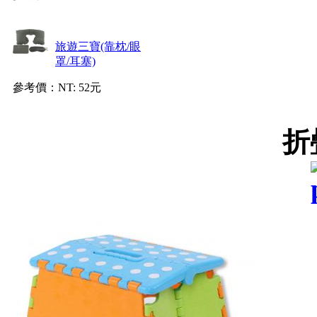
旅遊三寶(靠枕/眼
罩/耳塞)
參考價：
NT: 52元
折