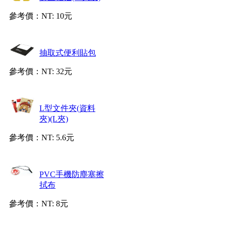
參考價：
NT: 10元
抽取式便利貼包
參考價：
NT: 32元
L型文件夾(資料
夾)(L夾)
參考價：
NT: 5.6元
PVC手機防塵塞擦
拭布
參考價：
NT: 8元