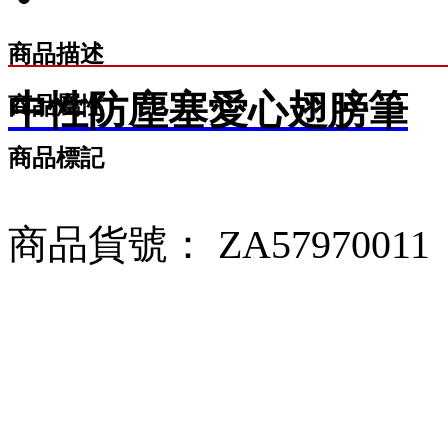
商品描述
中性防塵塞愛心翅膀筆
商品屬性
商品標記
商品貨號： ZA57970011