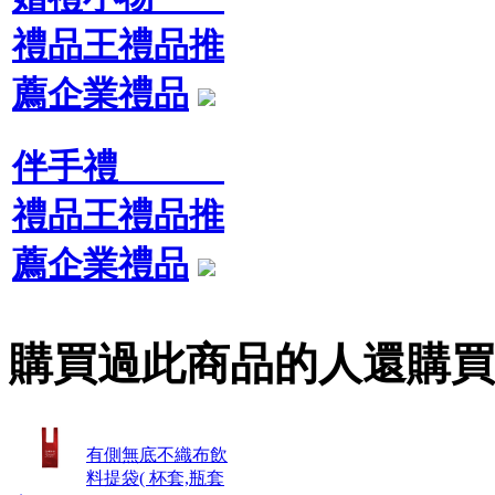
禮品王禮品推
薦企業禮品
伴手禮
禮品王禮品推
薦企業禮品
購買過此商品的人還購買
有側無底不織布飲
料提袋( 杯套,瓶套