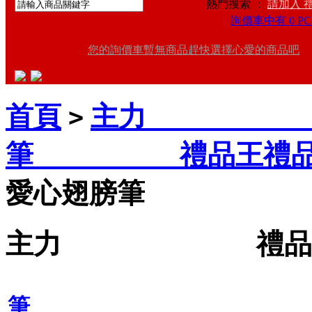
熱門搜索 ：
請加入 
詢價車中有 0 PC
您的詢價車暫無商品趕快選擇心愛的商品吧
首頁
主力 禮品
>
筆 禮品王禮品推
愛心翅膀筆
主力 禮品王禮
筆