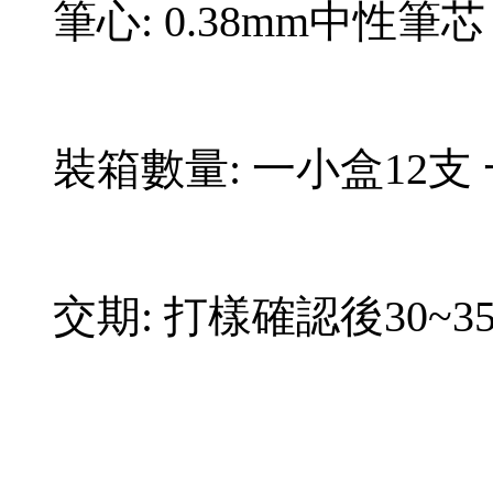
筆心: 0.38mm中性筆芯
裝箱數量: 一小盒12支 
交期: 打樣確認後30~