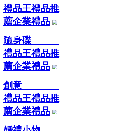
禮品王禮品推
薦企業禮品
隨身碟
禮品王禮品推
薦企業禮品
創意
禮品王禮品推
薦企業禮品
婚禮小物