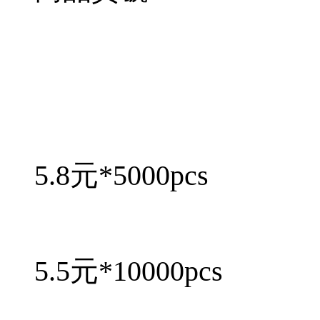
5.8元*5000pcs
5.5元*10000pcs