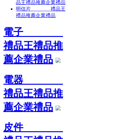
品王禮品推薦企業禮品
明信片 禮品王
禮品推薦企業禮品
電子
禮品王禮品推
薦企業禮品
電器
禮品王禮品推
薦企業禮品
皮件