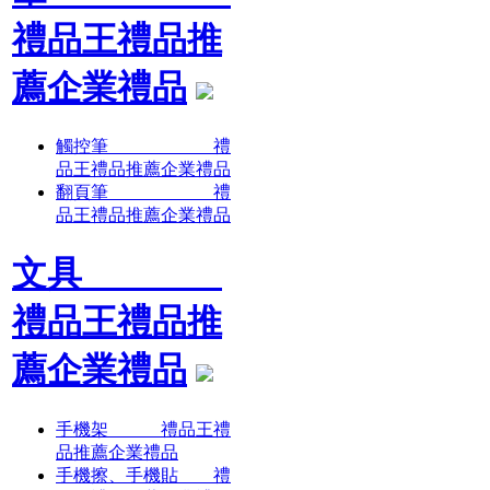
禮品王禮品推
薦企業禮品
觸控筆 禮
品王禮品推薦企業禮品
翻頁筆 禮
品王禮品推薦企業禮品
文具
禮品王禮品推
薦企業禮品
手機架 禮品王禮
品推薦企業禮品
手機擦、手機貼 禮