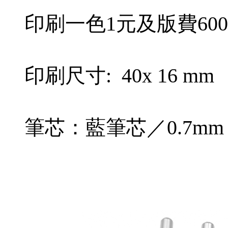
印刷一色1元及版費60
印刷尺寸: 40x 16 mm
筆芯：藍筆芯／0.7mm