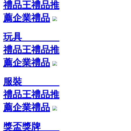
禮品王禮品推
薦企業禮品
玩具
禮品王禮品推
薦企業禮品
服裝
禮品王禮品推
薦企業禮品
獎盃獎牌