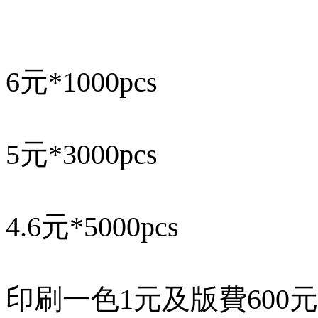
6元*1000pcs
5元*3000pcs
4.6元*5000pcs
印刷一色1元及版費600