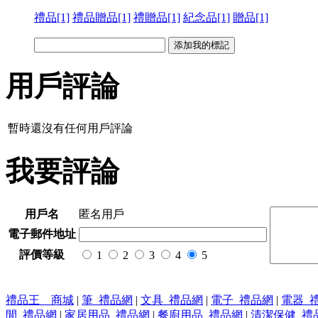
禮品[1]
禮品贈品[1]
禮贈品[1]
紀念品[1]
贈品[1]
用戶評論
暫時還沒有任何用戶評論
我要評論
用戶名
匿名用戶
電子郵件地址
評價等級
1
2
3
4
5
禮品王 商城
|
筆_禮品網
|
文具_禮品網
|
電子_禮品網
|
電器_
閒_禮品網
|
家居用品_禮品網
|
餐廚用品_禮品網
|
清潔保健_禮