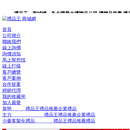
禮品王 商城網 為全國最大禮贈品公司,禮贈品推薦,禮品,
品包裝,禮品卡,企業禮品,禮品小物,高級禮品,禮品網站。
首頁
公司簡介
聯絡我們
線上詢價
詢價須知
馬上幫您找
線上打樣
客戶總覽
客戶案例
合作提案
經銷代理
我的收藏夾
加入最愛
靠墊 禮品王禮品推薦企業禮品
主力 禮品王禮品推薦企業禮品
少量客製化禮品 禮品王禮品推薦禮品