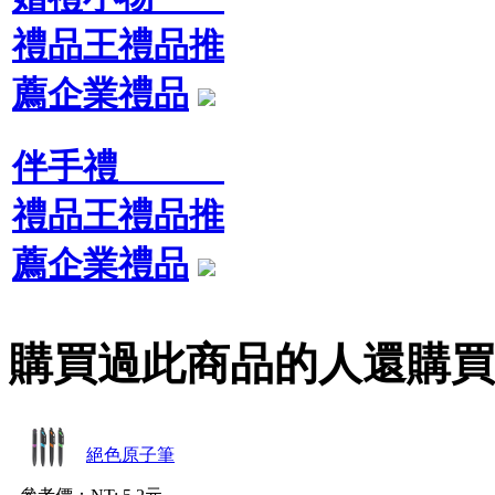
禮品王禮品推
薦企業禮品
伴手禮
禮品王禮品推
薦企業禮品
購買過此商品的人還購買
絕色原子筆