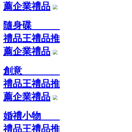
薦企業禮品
隨身碟
禮品王禮品推
薦企業禮品
創意
禮品王禮品推
薦企業禮品
婚禮小物
禮品王禮品推