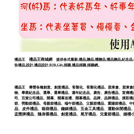
禮品王商城網
,
,
,
,
,
,
禮品王
提供各式最新
禮品
贈品
禮贈品
禮品贈品
紀念品
。
告禮品
,
設計
,
禮品設計
,
B2B
,
Gift
,
採購
,
禮品採購
,
採購網
禮品王
專營各種
創意
、
創意禮品
、
客製化
、
客製化禮品
、
股東會
、
股東會
物
、
畢業紀念品
、
選舉
、
選舉禮品
、
週年紀念品
、
廣告
、
廣告禮品
、
宣傳禮
司
、
百貨公司禮品
、
開幕
、
開幕送禮
、
開幕禮品
、
品牌
、
品牌禮品
、
摸彩禮
節
、
勞動節禮品
、
母親節禮品
、
端午節禮品
、
父親節禮品
、
重陽節禮品
、
中
品
、
皮件
禮品
、
箱袋
禮品
、
鐘錶
禮品
、
五金工具
禮品
、
運動休閒
禮品
盃獎牌
禮品
、
隨身碟
禮品
、
創意
禮品
、
尾牙
禮品
、
兒童節
禮品
、
婚禮