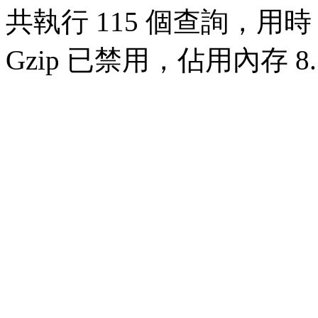
共執行 115 個查詢，用時 0
Gzip 已禁用，佔用內存 8.1