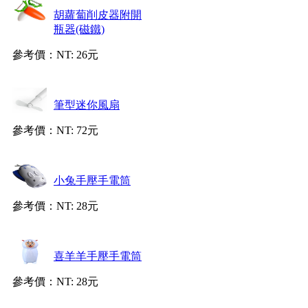
胡蘿蔔削皮器附開
瓶器(磁鐵)
參考價：
NT: 26元
筆型迷你風扇
參考價：
NT: 72元
小兔手壓手電筒
參考價：
NT: 28元
喜羊羊手壓手電筒
參考價：
NT: 28元