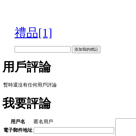
禮品[1]
用戶評論
暫時還沒有任何用戶評論
我要評論
用戶名
匿名用戶
電子郵件地址