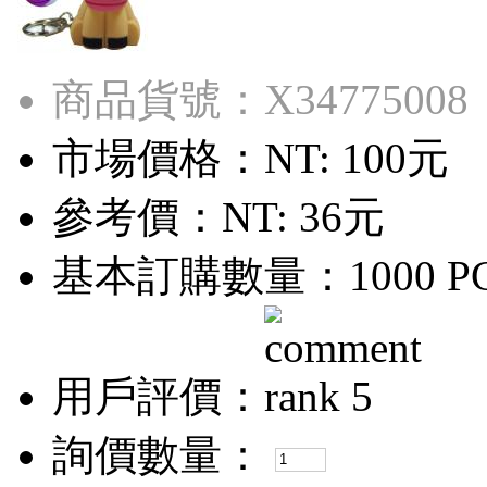
商品貨號：X34775008
市場價格：
NT: 100元
參考價：
NT: 36元
基本訂購數量：1000 P
用戶評價：
詢價數量：