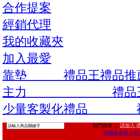
合作提案
經銷代理
我的收藏夾
加入最愛
靠墊 禮品王禮品推
主力 禮品王禮
少量客製化禮品 禮
熱門搜索 ：
請加入 
詢價車中有 0 PC