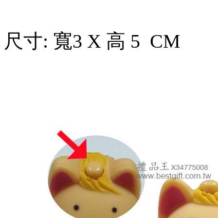
尺寸: 寬3 X 高 5 CM