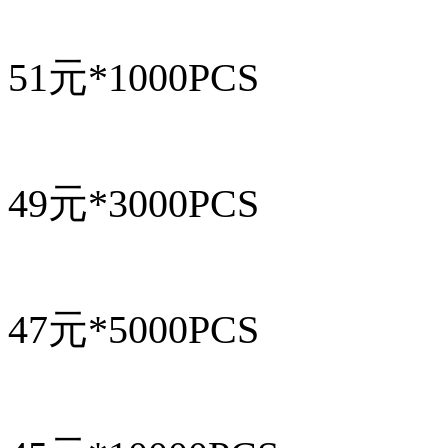
51元*1000PCS
49元*3000PCS
47元*5000PCS