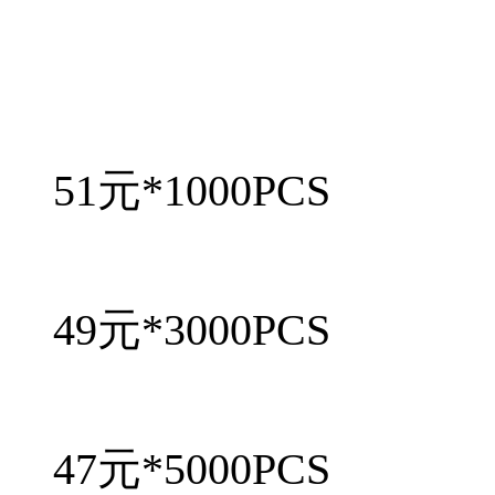
51元*1000PCS
49元*3000PCS
47元*5000PCS