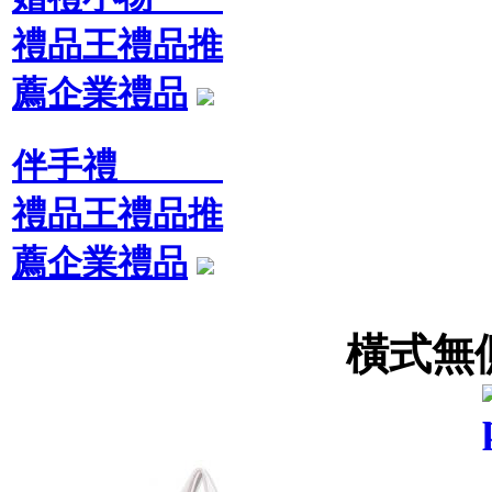
禮品王禮品推
薦企業禮品
伴手禮
禮品王禮品推
薦企業禮品
橫式無