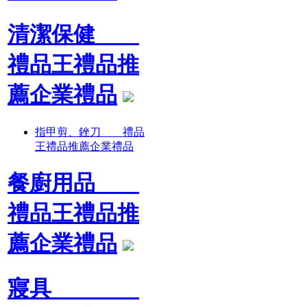
清潔保健
禮品王禮品推
薦企業禮品
指甲剪、銼刀 禮品
王禮品推薦企業禮品
餐廚用品
禮品王禮品推
薦企業禮品
寢具