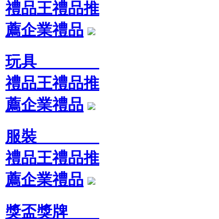
禮品王禮品推
薦企業禮品
玩具
禮品王禮品推
薦企業禮品
服裝
禮品王禮品推
薦企業禮品
獎盃獎牌