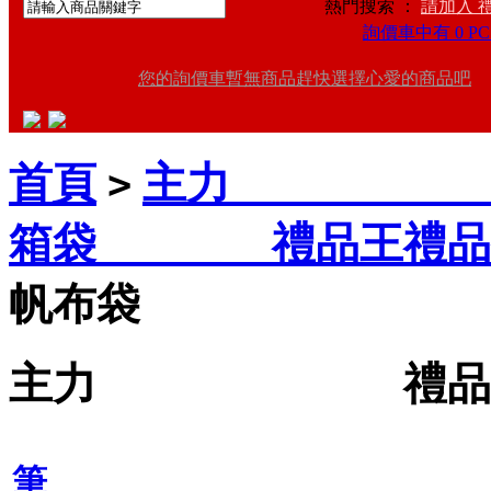
熱門搜索 ：
請加入 
詢價車中有 0 PC
您的詢價車暫無商品趕快選擇心愛的商品吧
首頁
主力 禮品
>
箱袋 禮品王禮品推
帆布袋
主力 禮品王禮
筆