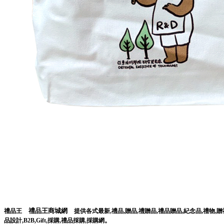
禮品王商城網
,
,
,
,
,
,
,
禮品王
提供各式最新
禮品
贈品
禮贈品
禮品贈品
紀念品
禮物
贈
。
品設計
,
B2B
,
Gift
,
採購
,
禮品採購
,
採購網