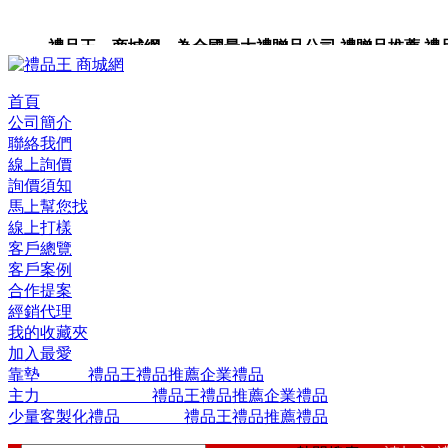
禮品王 商城網 為全國最大禮贈品公司,禮贈品推薦,禮品,
品包裝,禮品卡,企業禮品,禮品小物,高級禮品,禮品網站。
首頁
公司簡介
聯絡我們
線上詢價
詢價須知
馬上幫您找
線上打樣
客戶總覽
客戶案例
合作提案
經銷代理
我的收藏夾
加入最愛
靠墊 禮品王禮品推薦企業禮品
主力 禮品王禮品推薦企業禮品
少量客製化禮品 禮品王禮品推薦禮品