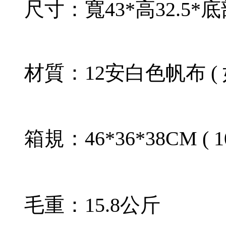
尺寸：寬43*高32.5*底
材質：12安白色帆布 ( 
箱規：46*36*38CM ( 1
毛重：15.8公斤