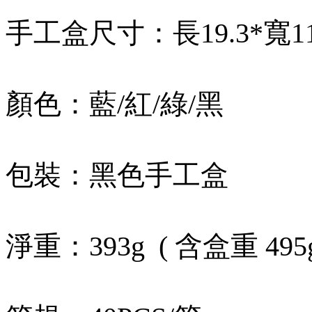
手工盒尺寸：長19.3*寬11.
顏色：藍/紅/綠/黑
包裝：黑色手工盒
淨重：393g ( 含盒重 495g