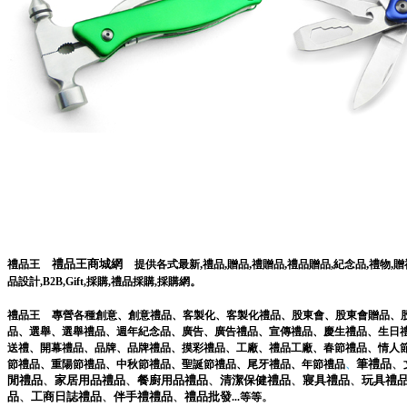
禮品王商城網
,
,
,
,
,
,
,
禮品王
提供各式最新
禮品
贈品
禮贈品
禮品贈品
紀念品
禮物
贈
。
品設計
,
B2B
,
Gift
,
採購
,
禮品採購
,
採購網
禮品王
專營各種
創意
、
創意禮品
、
客製化
、
客製化禮品
、
股東會
、
股東會贈品
、
品
、
選舉
、
選舉禮品
、
週年紀念品
、
廣告
、
廣告禮品
、
宣傳禮品
、
慶生禮品
、
生日
送禮
、
開幕禮品
、
品牌
、
品牌禮品
、
摸彩禮品
、
工廠
、
禮品工廠
、
春節禮品
、
情人
筆
禮品
、
節禮品
、
重陽節禮品
、
中秋節禮品
、
聖誕節禮品
、
尾牙禮品
、
年節禮品
、
閒
禮品
、
家居用品
禮品
、
餐廚用品
禮品
、
清潔保健
禮品
、
寢具
禮品
、
玩具
禮
品
、
工商日誌
禮品
、
伴手禮
禮品
、
禮品
批發
。
...
等等