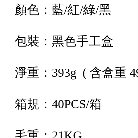
顏色：藍/紅/綠/黑
包裝：黑色手工盒
淨重：393g ( 含盒重 49
箱規：40PCS/箱
毛重：21KG