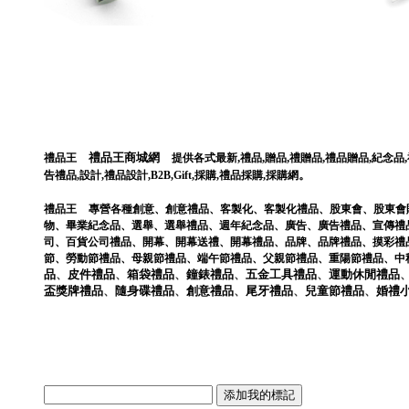
禮品王商城網
,
,
,
,
,
,
禮品王
提供各式最新
禮品
贈品
禮贈品
禮品贈品
紀念品
。
告禮品
,
設計
,
禮品設計
,
B2B
,
Gift
,
採購
,
禮品採購
,
採購網
禮品王
專營各種
創意
、
創意禮品
、
客製化
、
客製化禮品
、
股東會
、
股東會
物
、
畢業紀念品
、
選舉
、
選舉禮品
、
週年紀念品
、
廣告
、
廣告禮品
、
宣傳禮
司
、
百貨公司禮品
、
開幕
、
開幕送禮
、
開幕禮品
、
品牌
、
品牌禮品
、
摸彩禮
節
、
勞動節禮品
、
母親節禮品
、
端午節禮品
、
父親節禮品
、
重陽節禮品
、
中
品
、
皮件
禮品
、
箱袋
禮品
、
鐘錶
禮品
、
五金工具
禮品
、
運動休閒
禮品
盃獎牌
禮品
、
隨身碟
禮品
、
創意
禮品
、
尾牙
禮品
、
兒童節
禮品
、
婚禮