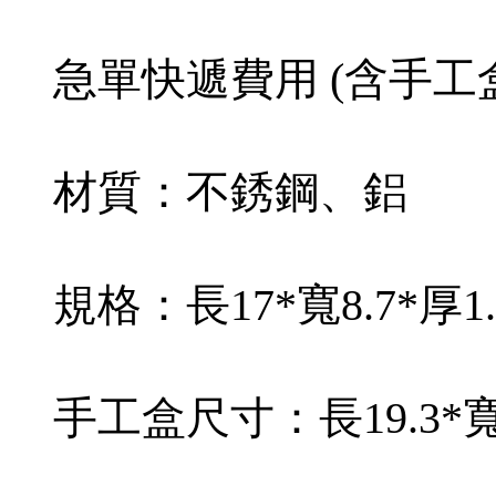
急單快遞費用 (含手工盒
材質：不銹鋼、鋁
規格：長17*寬8.7*厚1.
手工盒尺寸：長19.3*寬11