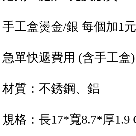
手工盒燙金/銀 每個加1
急單快遞費用 (含手工盒)
材質：不銹鋼、鋁
規格：長17*寬8.7*厚1.9