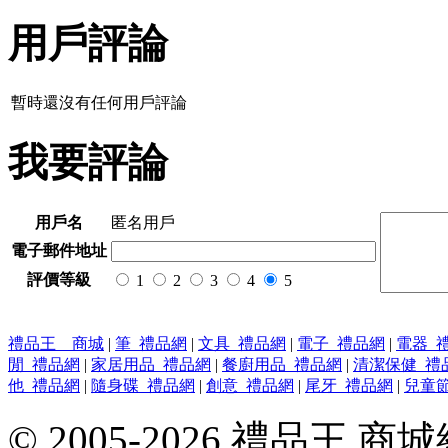
用戶評論
暫時還沒有任何用戶評論
我要評論
用戶名
匿名用戶
電子郵件地址
評價等級
1
2
3
4
5
禮品王 商城
|
筆_禮品網
|
文具_禮品網
|
電子_禮品網
|
電器_
閒_禮品網
|
家居用品_禮品網
|
餐廚用品_禮品網
|
清潔保健_禮
他_禮品網
|
隨身碟_禮品網
|
創意_禮品網
|
尾牙_禮品網
|
兒童
© 2005-2026 禮品王