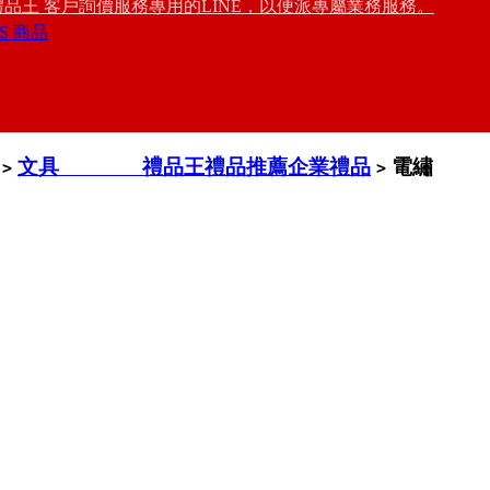
禮品王 客戶詢價服務專用的LINE，以便派專屬業務服務。
S 商品
文具 禮品王禮品推薦企業禮品
電繡
>
>