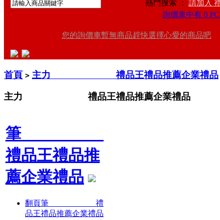
熱門搜索 ：
請加入 
詢價車中有 0 PC
您的詢價車暫無商品趕快選擇心愛的商品吧
首頁
主力 禮品王禮品推薦企業禮品
>
主力 禮品王禮品推薦企業禮品
筆
禮品王禮品推
薦企業禮品
翻頁筆 禮
品王禮品推薦企業禮品