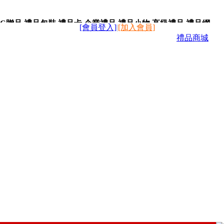
C贈品,禮品包裝,禮品卡,企業禮品,禮品小物,高級禮品,禮品網
[會員登入]
|
[加入會員]
禮品商城