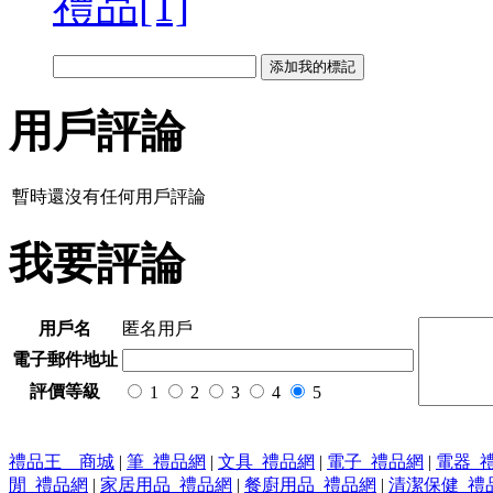
禮品[1]
用戶評論
暫時還沒有任何用戶評論
我要評論
用戶名
匿名用戶
電子郵件地址
評價等級
1
2
3
4
5
禮品王 商城
|
筆_禮品網
|
文具_禮品網
|
電子_禮品網
|
電器_
閒_禮品網
|
家居用品_禮品網
|
餐廚用品_禮品網
|
清潔保健_禮