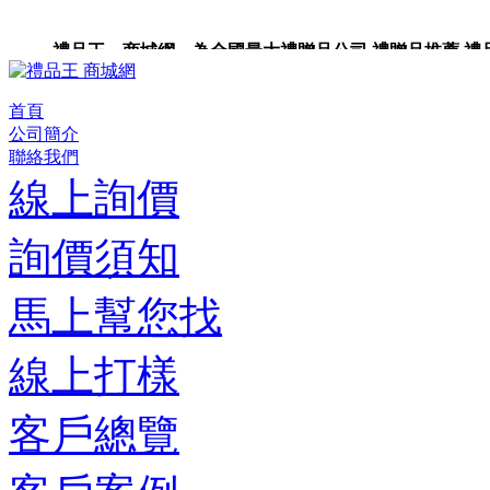
禮品王 商城網 為全國最大禮贈品公司,禮贈品推薦,禮品,
品包裝,禮品卡,企業禮品,禮品小物,高級禮品,禮品網站。
首頁
公司簡介
聯絡我們
線上詢價
詢價須知
馬上幫您找
線上打樣
客戶總覽