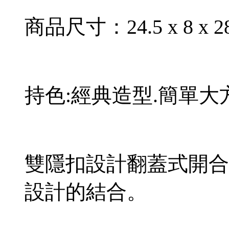
商品尺寸：24.5 x 8 x 28
持色:經典造型.簡單大
雙隱扣設計翻蓋式開合
設計的結合。