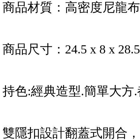
商品材質：高密度尼龍布
商品尺寸：24.5 x 8 x 28.5
持色:經典造型.簡單大方
雙隱扣設計翻蓋式開合，