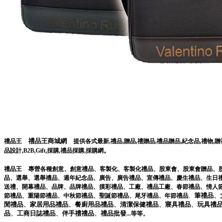
禮品王商城網
,
,
,
,
,
,
,
禮品王
提供各式最新
禮品
贈品
禮贈品
禮品贈品
紀念品
禮物
贈
。
品設計
,
B2B
,
Gift
,
採購
,
禮品採購
,
採購網
禮品王
專營各種
創意
、
創意禮品
、
客製化
、
客製化禮品
、
股東會
、
股東會贈品
、
品
、
選舉
、
選舉禮品
、
週年紀念品
、
廣告
、
廣告禮品
、
宣傳禮品
、
慶生禮品
、
生日
送禮
、
開幕禮品
、
品牌
、
品牌禮品
、
摸彩禮品
、
工廠
、
禮品工廠
、
春節禮品
、
情人
筆
禮品
、
節禮品
、
重陽節禮品
、
中秋節禮品
、
聖誕節禮品
、
尾牙禮品
、
年節禮品
、
閒
禮品
、
家居用品
禮品
、
餐廚用品
禮品
、
清潔保健
禮品
、
寢具
禮品
、
玩具
禮
品
、
工商日誌
禮品
、
伴手禮
禮品
、
禮品
批發
。
...
等等