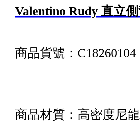
Valentino Rudy 
商品貨號：C18260104
商品材質：高密度尼龍