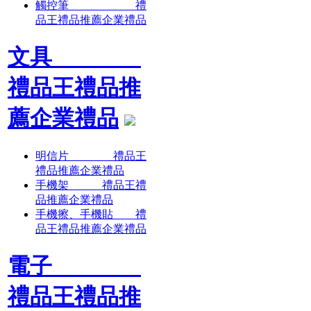
觸控筆 禮
品王禮品推薦企業禮品
文具
禮品王禮品推
薦企業禮品
明信片 禮品王
禮品推薦企業禮品
手機架 禮品王禮
品推薦企業禮品
手機擦、手機貼 禮
品王禮品推薦企業禮品
電子
禮品王禮品推