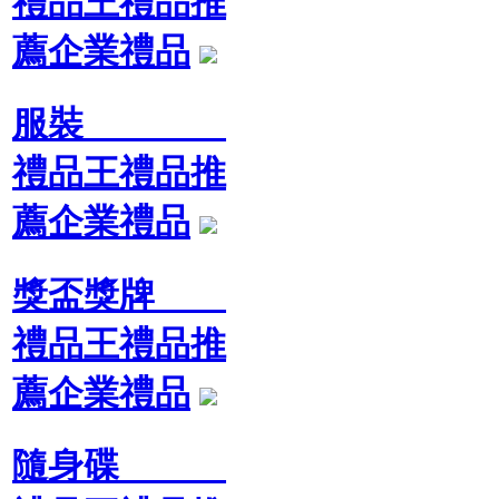
禮品王禮品推
薦企業禮品
服裝
禮品王禮品推
薦企業禮品
獎盃獎牌
禮品王禮品推
薦企業禮品
隨身碟