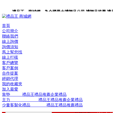
禮品王 商城網 為全國最大禮贈品公司,禮贈品推薦,禮品,贈
站。
首頁
公司簡介
聯絡我們
線上詢價
詢價須知
馬上幫您找
線上打樣
客戶總覽
客戶案例
合作提案
經銷代理
我的收藏夾
加入最愛
靠墊 禮品王禮品推薦企業禮品
主力 禮品王禮品推薦企業禮品
少量客製化禮品 禮品王禮品推薦禮品