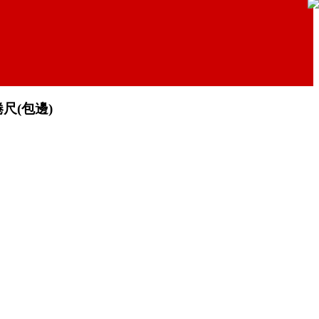
尺(包邊)