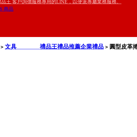
禮品王 客戶詢價服務專用的LINE，以便派專屬業務服務。
S 商品
文具 禮品王禮品推薦企業禮品
圓型皮革捲
>
>