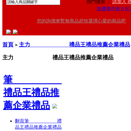
熱門搜索 ：
請加入 
詢價車中有 0 PC
您的詢價車暫無商品趕快選擇心愛的商品吧
首頁
主力 禮品王禮品推薦企業禮品
>
主力 禮品王禮品推薦企業禮品
筆
禮品王禮品推
薦企業禮品
翻頁筆 禮
品王禮品推薦企業禮品