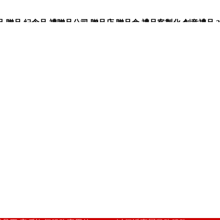
品,紀念品,禮贈品公司,贈品店,贈品盒,禮品客製化,創意禮品,3