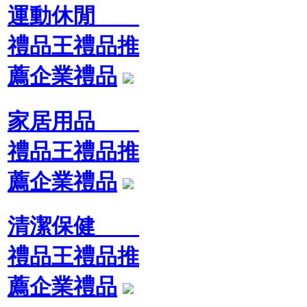
運動休閒
禮品王禮品推
薦企業禮品
家居用品
禮品王禮品推
薦企業禮品
清潔保健
禮品王禮品推
薦企業禮品