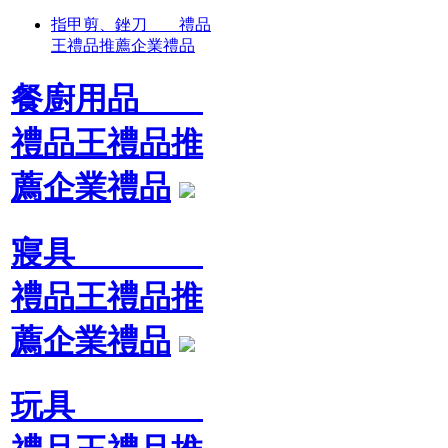
指甲剪、銼刀 禮品
王禮品推薦企業禮品
餐廚用品
禮品王禮品推
薦企業禮品
寢具
禮品王禮品推
薦企業禮品
玩具