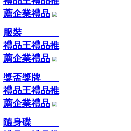
禮品王禮品推
薦企業禮品
服裝
禮品王禮品推
薦企業禮品
獎盃獎牌
禮品王禮品推
薦企業禮品
隨身碟