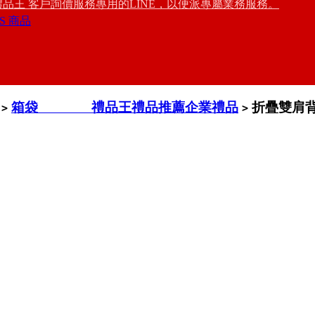
禮品王 客戶詢價服務專用的LINE，以便派專屬業務服務。
S 商品
箱袋 禮品王禮品推薦企業禮品
折疊雙肩
>
>