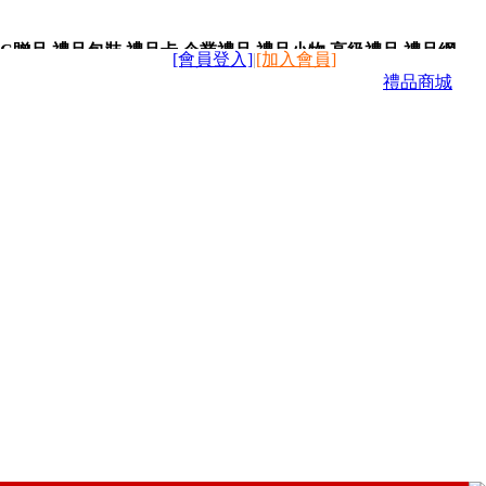
C贈品,禮品包裝,禮品卡,企業禮品,禮品小物,高級禮品,禮品網
[會員登入]
|
[加入會員]
禮品商城