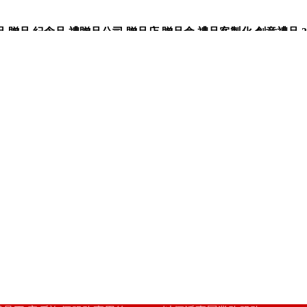
品,紀念品,禮贈品公司,贈品店,贈品盒,禮品客製化,創意禮品,3