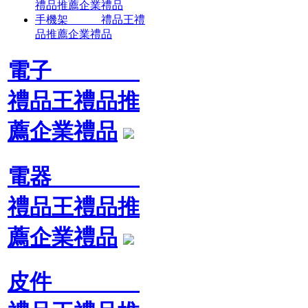
禮品推薦企業禮品
手機架 禮品王禮
品推薦企業禮品
電子
禮品王禮品推
薦企業禮品
電器
禮品王禮品推
薦企業禮品
皮件