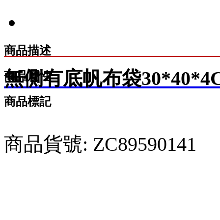
商品描述
無側有底帆布袋30*40*4
商品屬性
商品標記
商品貨號: ZC89590141