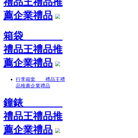
禮品王禮品推
薦企業禮品
箱袋
禮品王禮品推
薦企業禮品
行李箱套 禮品王禮
品推薦企業禮品
鐘錶
禮品王禮品推
薦企業禮品