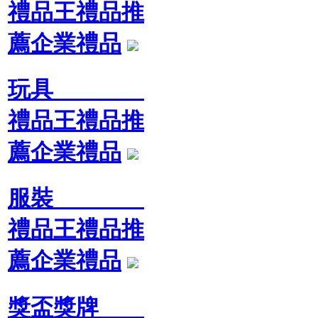
禮品王禮品推
薦企業禮品
玩具
禮品王禮品推
薦企業禮品
服裝
禮品王禮品推
薦企業禮品
獎盃獎牌