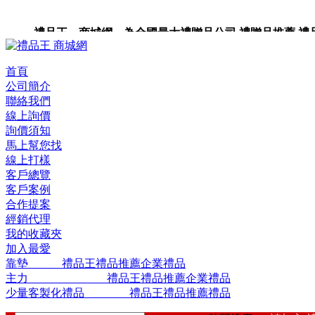
禮品王 商城網 為全國最大禮贈品公司,禮贈品推薦,禮品,
品包裝,禮品卡,企業禮品,禮品小物,高級禮品,禮品網站。
首頁
公司簡介
聯絡我們
線上詢價
詢價須知
馬上幫您找
線上打樣
客戶總覽
客戶案例
合作提案
經銷代理
我的收藏夾
加入最愛
靠墊 禮品王禮品推薦企業禮品
主力 禮品王禮品推薦企業禮品
少量客製化禮品 禮品王禮品推薦禮品