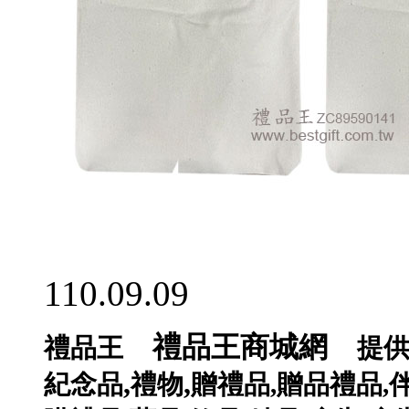
110.09.09
禮品王商城網
禮品王
提
,
,
紀念品
禮物
贈禮品
,
贈品禮品
,