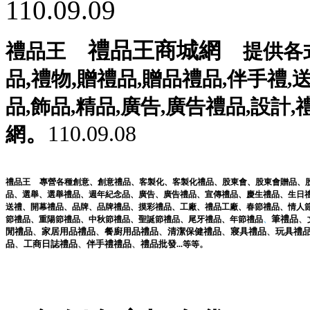
110.09.09
禮品王商城網
禮品王
提供各
,
,
品
禮物
贈禮品
,
贈品禮品
,
伴手禮
,
品
,
飾品
,
精品
,
廣告
,
廣告禮品
,
設計
,
。
110.09.08
網
禮品王
專營各種
創意
、
創意禮品
、
客製化
、
客製化禮品
、
股東會
、
股東會贈品
、
品
、
選舉
、
選舉禮品
、
週年紀念品
、
廣告
、
廣告禮品
、
宣傳禮品
、
慶生禮品
、
生日
送禮
、
開幕禮品
、
品牌
、
品牌禮品
、
摸彩禮品
、
工廠
、
禮品工廠
、
春節禮品
、
情人
筆
禮品
、
節禮品
、
重陽節禮品
、
中秋節禮品
、
聖誕節禮品
、
尾牙禮品
、
年節禮品
、
閒
禮品
、
家居用品
禮品
、
餐廚用品
禮品
、
清潔保健
禮品
、
寢具
禮品
、
玩具
禮
品
、
工商日誌
禮品
、
伴手禮
禮品
、
禮品
批發
。
...
等等