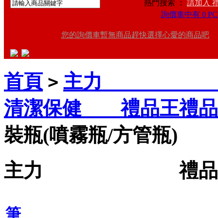
熱門搜索 ：
請加入 
詢價車中有 0 PC
您的詢價車暫無商品趕快選擇心愛的商品吧
首頁
主力 禮品
>
清潔保健 禮品王禮品
裝瓶(噴霧瓶/方管瓶)
主力 禮品王禮
筆