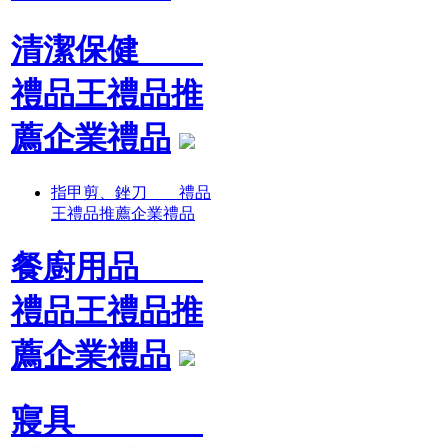
清潔保健
禮品王禮品推
薦企業禮品
指甲剪、銼刀 禮品
王禮品推薦企業禮品
餐廚用品
禮品王禮品推
薦企業禮品
寢具