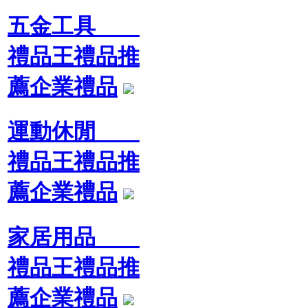
五金工具
禮品王禮品推
薦企業禮品
運動休閒
禮品王禮品推
薦企業禮品
家居用品
禮品王禮品推
薦企業禮品