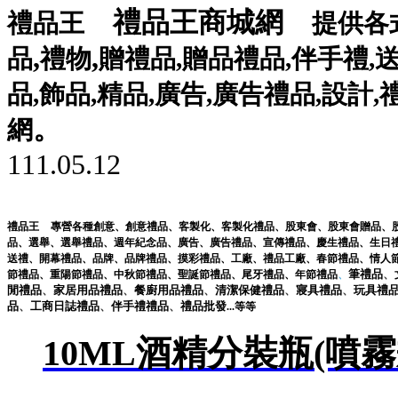
禮品王商城網
禮品王
提供各
,
,
品
禮物
贈禮品
,
贈品禮品
,
伴手禮
,
品
,
飾品
,
精品
,
廣告
,
廣告禮品
,
設計
,
。
網
111.05.12
禮品王
專營各種
創意
、
創意禮品
、
客製化
、
客製化禮品
、
股東會
、
股東會贈品
、
品
、
選舉
、
選舉禮品
、
週年紀念品
、
廣告
、
廣告禮品
、
宣傳禮品
、
慶生禮品
、
生日
送禮
、
開幕禮品
、
品牌
、
品牌禮品
、
摸彩禮品
、
工廠
、
禮品工廠
、
春節禮品
、
情人
筆
禮品
、
節禮品
、
重陽節禮品
、
中秋節禮品
、
聖誕節禮品
、
尾牙禮品
、
年節禮品
、
閒
禮品
、
家居用品
禮品
、
餐廚用品
禮品
、
清潔保健
禮品
、
寢具
禮品
、
玩具
禮
品
、
工商日誌
禮品
、
伴手禮
禮品
、
禮品
批發
...
等等
10ML酒精分裝瓶(噴霧